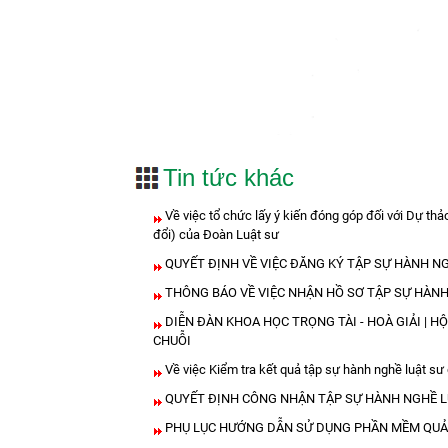
Tin tức khác
Về việc tổ chức lấy ý kiến đóng góp đối với Dự th
đổi) của Đoàn Luật sư
QUYẾT ĐỊNH VỀ VIỆC ĐĂNG KÝ TẬP SỰ HÀNH NG
THÔNG BÁO VỀ VIỆC NHẬN HỒ SƠ TẬP SỰ HÀNH
DIỄN ĐÀN KHOA HỌC TRỌNG TÀI - HOÀ GIẢI | H
CHUỖI
Về việc Kiểm tra kết quả tập sự hành nghề luật s
QUYẾT ĐỊNH CÔNG NHẬN TẬP SỰ HÀNH NGHỀ L
PHỤ LỤC HƯỚNG DẪN SỬ DỤNG PHẦN MỀM QUẢN 