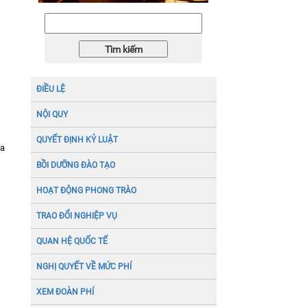
năm 2026
ĐIỀU LỆ
NỘI QUY
QUYẾT ĐỊNH KỶ LUẬT
ửa
BỒI DƯỠNG ĐÀO TẠO
HOẠT ĐỘNG PHONG TRÀO
TRAO ĐỔI NGHIỆP VỤ
QUAN HỆ QUỐC TẾ
NGHỊ QUYẾT VỀ MỨC PHÍ
XEM ĐOÀN PHÍ