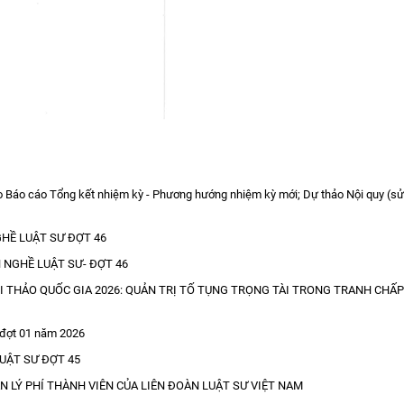
ảo Báo cáo Tổng kết nhiệm kỳ - Phương hướng nhiệm kỳ mới; Dự thảo Nội quy (s
HỀ LUẬT SƯ ĐỢT 46
 NGHỀ LUẬT SƯ- ĐỢT 46
ỘI THẢO QUỐC GIA 2026: QUẢN TRỊ TỐ TỤNG TRỌNG TÀI TRONG TRANH CHẤP
ư đợt 01 năm 2026
UẬT SƯ ĐỢT 45
LÝ PHÍ THÀNH VIÊN CỦA LIÊN ĐOÀN LUẬT SƯ VIỆT NAM