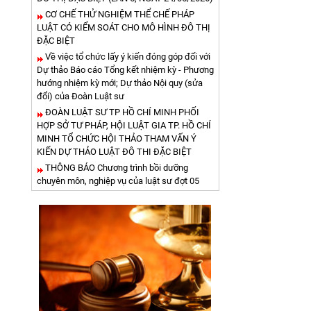
CƠ CHẾ THỬ NGHIỆM THỂ CHẾ PHÁP
LUẬT CÓ KIỂM SOÁT CHO MÔ HÌNH ĐÔ THỊ
ĐẶC BIỆT
Về việc tổ chức lấy ý kiến đóng góp đối với
Dự thảo Báo cáo Tổng kết nhiệm kỳ - Phương
hướng nhiệm kỳ mới; Dự thảo Nội quy (sửa
đổi) của Đoàn Luật sư
ĐOÀN LUẬT SƯ TP HỒ CHÍ MINH PHỐI
HỢP SỞ TƯ PHÁP, HỘI LUẬT GIA TP. HỒ CHÍ
MINH TỔ CHỨC HỘI THẢO THAM VẤN Ý
KIẾN DỰ THẢO LUẬT ĐÔ THI ĐẶC BIỆT
THÔNG BÁO Chương trình bồi dưỡng
chuyên môn, nghiệp vụ của luật sư đợt 05
năm 2026
QUYẾT ĐỊNH CHỨNG NHẬN THAM GIA
BỒI DƯỠNG VỀ CHUYÊN MÔN, NGHIỆP VỤ
CỦA LUẬT SƯ NGÀY ĐỢT 03- NGÀY 18-4-
2026
QUYẾT ĐỊNH VỀ VIỆC ĐĂNG KÝ TẬP SỰ
HÀNH NGHỀ LUẬT SƯ ĐỢT 46
THÔNG BÁO Chương trình bồi dưỡng
chuyên môn, nghiệp vụ của luật sư đợt 04