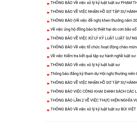
THÔNG BÁO Về việc xử lý kỷ luật luật sư PHẠM 
THÔNG BÁO VỀ VIỆC NHẬN HỒ SƠ TẬP SỰ HÀNH
THÔNG BÁO (Về việc đề nghị khen thưởng năm 202
Về việc ủng hộ đồng bào bị thiệt hại do cơn bão số
THÔNG BÁO VỀ VIỆC XỬ LÝ KỶ LUẬT LUẬT SƯ 
THÔNG BÁO Về việc tổ chức hoạt động chào mừng 
Về việc Kiểm tra kết quả tập sự hành nghề luật s
THÔNG BÁO Về việc xử lý kỷ luật luật sư
Thông báo đăng ký tham dự Hội nghị thường niê
THÔNG BÁO VỀ VIỆC NHẬN HỒ SƠ TẬP SỰ HÀNH
THÔNG BÁO VIỆC CÔNG KHAI DANH SÁCH CÁC L
THÔNG BÁO LẦN 2 VỀ VIỆC THỰC HIỆN NGHĨA V
THÔNG BÁO Về việc xử lý kỷ luật luật sư BÙI VI