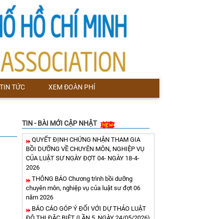
TIN TỨC
XEM ĐOÀN PHÍ
TIN - BÀI MỚI CẬP NHẬT
QUYẾT ĐỊNH CHỨNG NHẬN THAM GIA
BỒI DƯỠNG VỀ CHUYÊN MÔN, NGHIỆP VỤ
CỦA LUẬT SƯ NGÀY ĐỢT 04- NGÀY 18-4-
2026
THÔNG BÁO Chương trình bồi dưỡng
chuyên môn, nghiệp vụ của luật sư đợt 06
năm 2026
BÁO CÁO GÓP Ý ĐỐI VỚI DỰ THẢO LUẬT
ĐÔ THỊ ĐẶC BIỆT (LẦN 5, NGÀY 24/05/2026)