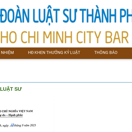
 NHIỆM
HĐ KHEN THƯỞNG KỶ LUẬT
THÔNG BÁO
 LUẬT SƯ