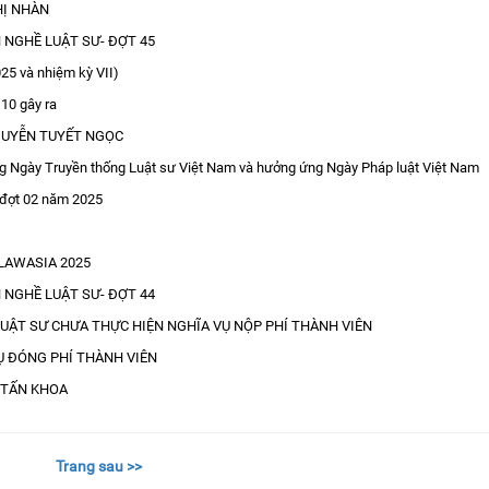
THỊ NHÀN
 NGHỀ LUẬT SƯ- ĐỢT 45
5 và nhiệm kỳ VII)
 10 gây ra
NGUYỄN TUYẾT NGỌC
Ngày Truyền thống Luật sư Việt Nam và hưởng ứng Ngày Pháp luật Việt Nam
ư đợt 02 năm 2025
n LAWASIA 2025
 NGHỀ LUẬT SƯ- ĐỢT 44
UẬT SƯ CHƯA THỰC HIỆN NGHĨA VỤ NỘP PHÍ THÀNH VIÊN
Ụ ĐÓNG PHÍ THÀNH VIÊN
ỆT TẤN KHOA
Trang sau >>