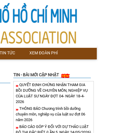
TIN TỨC
XEM ĐOÀN PHÍ
TIN - BÀI MỚI CẬP NHẬT
QUYẾT ĐỊNH CHỨNG NHẬN THAM GIA
BỒI DƯỠNG VỀ CHUYÊN MÔN, NGHIỆP VỤ
CỦA LUẬT SƯ NGÀY ĐỢT 04- NGÀY 18-4-
2026
THÔNG BÁO Chương trình bồi dưỡng
chuyên môn, nghiệp vụ của luật sư đợt 06
năm 2026
BÁO CÁO GÓP Ý ĐỐI VỚI DỰ THẢO LUẬT
ĐÔ THỊ ĐẶC BIỆT (LẦN 5, NGÀY 24/05/2026)