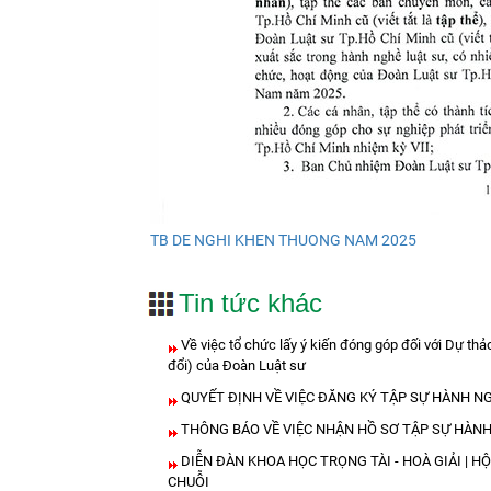
TB DE NGHI KHEN THUONG NAM 2025
Tin tức khác
Về việc tổ chức lấy ý kiến đóng góp đối với Dự th
đổi) của Đoàn Luật sư
QUYẾT ĐỊNH VỀ VIỆC ĐĂNG KÝ TẬP SỰ HÀNH NG
THÔNG BÁO VỀ VIỆC NHẬN HỒ SƠ TẬP SỰ HÀNH
DIỄN ĐÀN KHOA HỌC TRỌNG TÀI - HOÀ GIẢI | H
CHUỖI