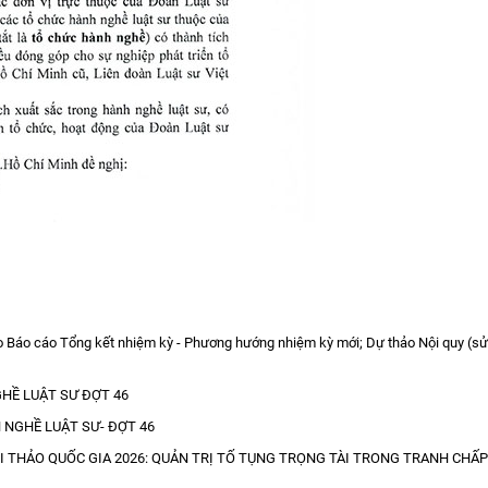
ảo Báo cáo Tổng kết nhiệm kỳ - Phương hướng nhiệm kỳ mới; Dự thảo Nội quy (s
HỀ LUẬT SƯ ĐỢT 46
 NGHỀ LUẬT SƯ- ĐỢT 46
ỘI THẢO QUỐC GIA 2026: QUẢN TRỊ TỐ TỤNG TRỌNG TÀI TRONG TRANH CHẤP