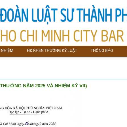
 NHIỆM
HĐ KHEN THƯỞNG KỶ LUẬT
THÔNG BÁO
THƯỞNG NĂM 2025 VÀ NHIỆM KỲ VII)