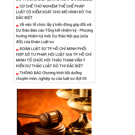
CƠ CHẾ THỬ NGHIỆM THỂ CHẾ PHÁP
LUẬT CÓ KIỂM SOÁT CHO MÔ HÌNH ĐÔ THỊ
ĐẶC BIỆT
Về việc tổ chức lấy ý kiến đóng góp đối với
Dự thảo Báo cáo Tổng kết nhiệm kỳ - Phương
hướng nhiệm kỳ mới; Dự thảo Nội quy (sửa
đổi) của Đoàn Luật sư
ĐOÀN LUẬT SƯ TP HỒ CHÍ MINH PHỐI
HỢP SỞ TƯ PHÁP, HỘI LUẬT GIA TP. HỒ CHÍ
MINH TỔ CHỨC HỘI THẢO THAM VẤN Ý
KIẾN DỰ THẢO LUẬT ĐÔ THI ĐẶC BIỆT
THÔNG BÁO Chương trình bồi dưỡng
chuyên môn, nghiệp vụ của luật sư đợt 05
năm 2026
QUYẾT ĐỊNH CHỨNG NHẬN THAM GIA
BỒI DƯỠNG VỀ CHUYÊN MÔN, NGHIỆP VỤ
CỦA LUẬT SƯ NGÀY ĐỢT 03- NGÀY 18-4-
2026
QUYẾT ĐỊNH VỀ VIỆC ĐĂNG KÝ TẬP SỰ
HÀNH NGHỀ LUẬT SƯ ĐỢT 46
THÔNG BÁO Chương trình bồi dưỡng
chuyên môn, nghiệp vụ của luật sư đợt 04