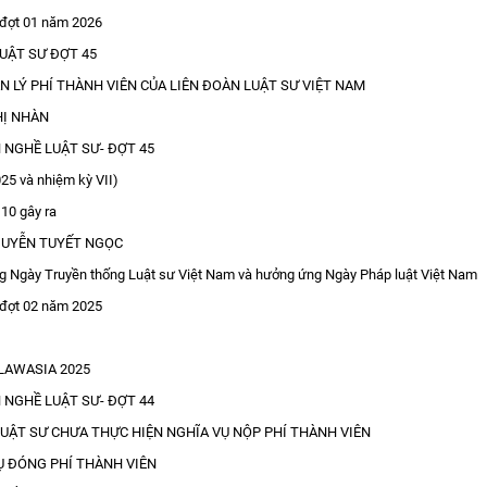
ư đợt 01 năm 2026
UẬT SƯ ĐỢT 45
LÝ PHÍ THÀNH VIÊN CỦA LIÊN ĐOÀN LUẬT SƯ VIỆT NAM
THỊ NHÀN
 NGHỀ LUẬT SƯ- ĐỢT 45
5 và nhiệm kỳ VII)
 10 gây ra
NGUYỄN TUYẾT NGỌC
Ngày Truyền thống Luật sư Việt Nam và hưởng ứng Ngày Pháp luật Việt Nam
ư đợt 02 năm 2025
n LAWASIA 2025
 NGHỀ LUẬT SƯ- ĐỢT 44
UẬT SƯ CHƯA THỰC HIỆN NGHĨA VỤ NỘP PHÍ THÀNH VIÊN
Ụ ĐÓNG PHÍ THÀNH VIÊN