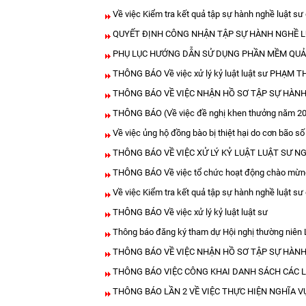
Về việc Kiểm tra kết quả tập sự hành nghề luật s
QUYẾT ĐỊNH CÔNG NHẬN TẬP SỰ HÀNH NGHỀ L
PHỤ LỤC HƯỚNG DẪN SỬ DỤNG PHẦN MỀM QUẢN 
THÔNG BÁO Về việc xử lý kỷ luật luật sư PHẠM 
THÔNG BÁO VỀ VIỆC NHẬN HỒ SƠ TẬP SỰ HÀNH
THÔNG BÁO (Về việc đề nghị khen thưởng năm 202
Về việc ủng hộ đồng bào bị thiệt hại do cơn bão số
THÔNG BÁO VỀ VIỆC XỬ LÝ KỶ LUẬT LUẬT SƯ 
THÔNG BÁO Về việc tổ chức hoạt động chào mừng 
Về việc Kiểm tra kết quả tập sự hành nghề luật s
THÔNG BÁO Về việc xử lý kỷ luật luật sư
Thông báo đăng ký tham dự Hội nghị thường niê
THÔNG BÁO VỀ VIỆC NHẬN HỒ SƠ TẬP SỰ HÀNH
THÔNG BÁO VIỆC CÔNG KHAI DANH SÁCH CÁC L
THÔNG BÁO LẦN 2 VỀ VIỆC THỰC HIỆN NGHĨA V