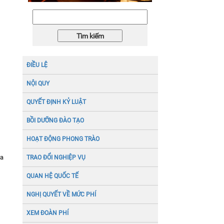
năm 2026
ĐIỀU LỆ
NỘI QUY
QUYẾT ĐỊNH KỶ LUẬT
BỒI DƯỠNG ĐÀO TẠO
HOẠT ĐỘNG PHONG TRÀO
ửa
TRAO ĐỔI NGHIỆP VỤ
QUAN HỆ QUỐC TẾ
NGHỊ QUYẾT VỀ MỨC PHÍ
XEM ĐOÀN PHÍ