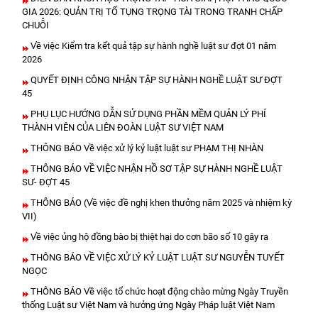
GIA 2026: QUẢN TRỊ TỐ TỤNG TRỌNG TÀI TRONG TRANH CHẤP
CHUỖI
Về việc Kiểm tra kết quả tập sự hành nghề luật sư đợt 01 năm
2026
QUYẾT ĐỊNH CÔNG NHẬN TẬP SỰ HÀNH NGHỀ LUẬT SƯ ĐỢT
45
PHỤ LỤC HƯỚNG DẪN SỬ DỤNG PHẦN MỀM QUẢN LÝ PHÍ
THÀNH VIÊN CỦA LIÊN ĐOÀN LUẬT SƯ VIỆT NAM
THÔNG BÁO Về việc xử lý kỷ luật luật sư PHẠM THỊ NHÀN
THÔNG BÁO VỀ VIỆC NHẬN HỒ SƠ TẬP SỰ HÀNH NGHỀ LUẬT
SƯ- ĐỢT 45
THÔNG BÁO (Về việc đề nghị khen thưởng năm 2025 và nhiệm kỳ
VII)
Về việc ủng hộ đồng bào bị thiệt hại do cơn bão số 10 gây ra
THÔNG BÁO VỀ VIỆC XỬ LÝ KỶ LUẬT LUẬT SƯ NGUYỄN TUYẾT
NGỌC
THÔNG BÁO Về việc tổ chức hoạt động chào mừng Ngày Truyền
thống Luật sư Việt Nam và hưởng ứng Ngày Pháp luật Việt Nam