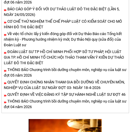
đợt 06 năm 2026
BÁO CÁO GÓP Ý ĐỐI VỚI DỰ THẢO LUẬT ĐÔ THỊ ĐẶC BIỆT (LẦN 5,
NGÀY 24/05/2026)
CƠ CHẾ THỬ NGHIỆM THỂ CHẾ PHÁP LUẬT CÓ KIỂM SOÁT CHO MÔ
HÌNH ĐÔ THỊ ĐẶC BIỆT
Về việc tổ chức lấy ý kiến đóng góp đối với Dự thảo Báo cáo Tổng kết
nhiệm kỳ - Phương hướng nhiệm kỳ mới; Dự thảo Nội quy (sửa đổi) của
Đoàn Luật sư
ĐOÀN LUẬT SƯ TP HỒ CHÍ MINH PHỐI HỢP SỞ TƯ PHÁP, HỘI LUẬT
GIA TP. HỒ CHÍ MINH TỔ CHỨC HỘI THẢO THAM VẤN Ý KIẾN DỰ THẢO
LUẬT ĐÔ THI ĐẶC BIỆT
THÔNG BÁO Chương trình bồi dưỡng chuyên môn, nghiệp vụ của luật sư
đợt 05 năm 2026
QUYẾT ĐỊNH CHỨNG NHẬN THAM GIA BỒI DƯỠNG VỀ CHUYÊN MÔN,
NGHIỆP VỤ CỦA LUẬT SƯ NGÀY ĐỢT 03- NGÀY 18-4-2026
QUYẾT ĐỊNH VỀ VIỆC ĐĂNG KÝ TẬP SỰ HÀNH NGHỀ LUẬT SƯ ĐỢT 46
THÔNG BÁO Chương trình bồi dưỡng chuyên môn, nghiệp vụ của luật sư
đợt 04 năm 2026