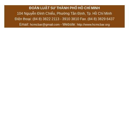
ĐOÀN LUẬT SƯ THÀNH PHỐ HỒ CHÍ MINH
104 Nguyễn Đình Chiểu, Phường Tân Định, Tp. Hồ Chí Minh
Điện thoại: (84 8) 3822 2113 - 3910 3810 Fax. (84 8) 3829 6437
Email:
- Website:
hcmcbar@gmail.com
http://www.hcmcbar.org