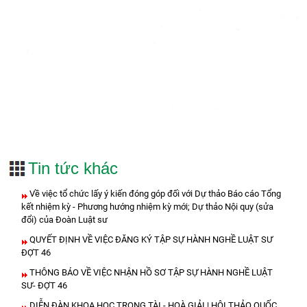
Tin tức khác
Về việc tổ chức lấy ý kiến đóng góp đối với Dự thảo Báo cáo Tổng
kết nhiệm kỳ - Phương hướng nhiệm kỳ mới; Dự thảo Nội quy (sửa
đổi) của Đoàn Luật sư
QUYẾT ĐỊNH VỀ VIỆC ĐĂNG KÝ TẬP SỰ HÀNH NGHỀ LUẬT SƯ
ĐỢT 46
THÔNG BÁO VỀ VIỆC NHẬN HỒ SƠ TẬP SỰ HÀNH NGHỀ LUẬT
SƯ- ĐỢT 46
DIỄN ĐÀN KHOA HỌC TRỌNG TÀI - HOÀ GIẢI | HỘI THẢO QUỐC