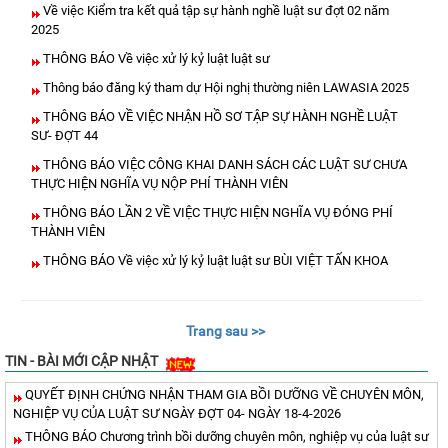
Về việc Kiểm tra kết quả tập sự hành nghề luật sư đợt 02 năm
2025
THÔNG BÁO Về việc xử lý kỷ luật luật sư
Thông báo đăng ký tham dự Hội nghị thường niên LAWASIA 2025
THÔNG BÁO VỀ VIỆC NHẬN HỒ SƠ TẬP SỰ HÀNH NGHỀ LUẬT
SƯ- ĐỢT 44
THÔNG BÁO VIỆC CÔNG KHAI DANH SÁCH CÁC LUẬT SƯ CHƯA
THỰC HIỆN NGHĨA VỤ NỘP PHÍ THÀNH VIÊN
THÔNG BÁO LẦN 2 VỀ VIỆC THỰC HIỆN NGHĨA VỤ ĐÓNG PHÍ
THÀNH VIÊN
THÔNG BÁO Về việc xử lý kỷ luật luật sư BÙI VIỆT TẤN KHOA
Trang sau >>
TIN - BÀI MỚI CẬP NHẬT
QUYẾT ĐỊNH CHỨNG NHẬN THAM GIA BỒI DƯỠNG VỀ CHUYÊN MÔN,
NGHIỆP VỤ CỦA LUẬT SƯ NGÀY ĐỢT 04- NGÀY 18-4-2026
THÔNG BÁO Chương trình bồi dưỡng chuyên môn, nghiệp vụ của luật sư