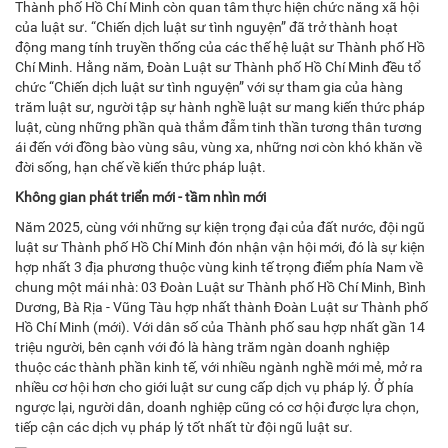
Thành phố Hồ Chí Minh còn quan tâm thực hiện chức năng xã hội
của luật sư. “Chiến dịch luật sư tình nguyện” đã trở thành hoạt
động mang tính truyền thống của các thế hệ luật sư Thành phố Hồ
Chí Minh. Hằng năm, Đoàn Luật sư Thành phố Hồ Chí Minh đều tổ
chức “Chiến dịch luật sư tình nguyện” với sự tham gia của hàng
trăm luật sư, người tập sự hành nghề luật sư mang kiến thức pháp
luật, cùng những phần quà thắm đẫm tinh thần tương thân tương
ái đến với đồng bào vùng sâu, vùng xa, những nơi còn khó khăn về
đời sống, hạn chế về kiến thức pháp luật.
Không gian phát triển mới - tầm nhìn mới
Năm 2025, cùng với những sự kiện trọng đại của đất nước, đội ngũ
luật sư Thành phố Hồ Chí Minh đón nhận vận hội mới, đó là sự kiện
hợp nhất 3 địa phương thuộc vùng kinh tế trọng điểm phía Nam về
chung một mái nhà: 03 Đoàn Luật sư Thành phố Hồ Chí Minh, Bình
Dương, Bà Rịa - Vũng Tàu hợp nhất thành Đoàn Luật sư Thành phố
Hồ Chí Minh (mới). Với dân số của Thành phố sau hợp nhất gần 14
triệu người, bên cạnh với đó là hàng trăm ngàn doanh nghiệp
thuộc các thành phần kinh tế, với nhiều ngành nghề mới mẻ, mở ra
nhiều cơ hội hơn cho giới luật sư cung cấp dịch vụ pháp lý. Ở phía
ngược lại, người dân, doanh nghiệp cũng có cơ hội được lựa chọn,
tiếp cận các dịch vụ pháp lý tốt nhất từ đội ngũ luật sư.