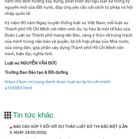
nam cho định hướng xây dựng, phát triển đội ngũ luật sư trong kỷ
nguyên mới của đất nước, đáp ứng yêu cầu cải cách tư pháp và hội
nhập quốc tế.
Kỷ niệm 80 năm Ngày truyền thống luật sư Việt Nam, mỗi luật sư
Thành phố Hồ Chí Minh với niềm vinh dự, tự hào là một tế bào của
Đoàn Luật sư Thành phố mang tên Bác, càng ý thức về trọng trách
của mình trong việc bảo vệ quyền, lợi ích hợp pháp của Nhà nước,
của công dân, góp phần xây dựng Thành phố Hồ Chí Minh văn
minh, hiện đại, nghĩa tình.
Luật sư NGUYỄN VĂN ĐỨC
Trưởng Ban Đào tạo & Bồi dưỡng
https://lsvn.vn/xung-danh-doan-luat-su-tp-ho-chi-minh-
a165083.html
Tin tức khác
BÁO CÁO GÓP Ý ĐỐI VỚI DỰ THẢO LUẬT ĐÔ THỊ ĐẶC BIỆT (LẦN
5, NGÀY 24/05/2026)