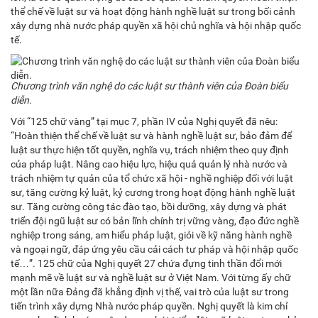
thể chế về luật sư và hoạt động hành nghề luật sư trong bối cảnh
xây dựng nhà nước pháp quyền xã hội chủ nghĩa và hội nhập quốc
tế.
Chương trình văn nghệ do các luật sư thành viên của Đoàn biểu
diễn.
Với “125 chữ vàng” tại mục 7, phần IV của Nghị quyết đã nêu:
“Hoàn thiện thể chế về luật sư và hành nghề luật sư, bảo đảm để
luật sư thực hiện tốt quyền, nghĩa vụ, trách nhiệm theo quy định
của pháp luật. Nâng cao hiệu lực, hiệu quả quản lý nhà nước và
trách nhiệm tự quản của tổ chức xã hội - nghề nghiệp đối với luật
sư, tăng cường kỷ luật, kỷ cương trong hoạt động hành nghề luật
sư. Tăng cường công tác đào tạo, bồi dưỡng, xây dựng và phát
triển đội ngũ luật sư có bản lĩnh chính trị vững vàng, đạo đức nghề
nghiệp trong sáng, am hiểu pháp luật, giỏi về kỹ năng hành nghề
và ngoại ngữ, đáp ứng yêu cầu cải cách tư pháp và hội nhập quốc
tế…”. 125 chữ của Nghị quyết 27 chứa đựng tinh thần đổi mới
mạnh mẽ về luật sư và nghề luật sư ở Việt Nam. Với từng ấy chữ
một lần nữa Đảng đã khẳng định vị thế, vai trò của luật sư trong
tiến trình xây dựng Nhà nước pháp quyền. Nghị quyết là kim chỉ