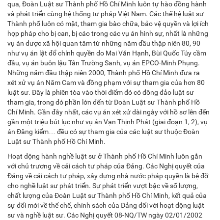
qua, Đoàn Luật sư Thành phố Hồ Chí Minh luôn tự hào đồng hành
và phát triển cùng hệ thống tư pháp Việt Nam. Các thế hệ luật sư
Thành phố luôn có mặt, tham gia bào chữa, bảo vệ quyền và lợi ích
hợp pháp cho bị can, bị cáo trong các vụ án hình sự, nhất là những
vụ án được xã hội quan tâm từ những năm đầu thập niên 80, 90
như vụ án lật đổ chính quyền do Mai Văn Hạnh, Bùi Quốc Túy cầm
đầu, vụ án buôn lậu Tân Trường Sanh, vụ án EPCO-Minh Phụng.
Những năm đầu thập niên 2000, Thành phố Hồ Chí Minh đưa ra
xét xử vụ án Năm Cam và đồng phạm với sự tham gia của hơn 80
luật sư. Đây là phiên tòa vào thời điểm đó có đông đảo luật sư
tham gia, trong đó phần lớn đến từ Đoàn Luật sư Thành phố Hồ
Chí Minh. Gần đây nhất, các vụ án xét xử dài ngày với hồ sơ lên đến
gần một triệu bút lục như vụ án Vạn Thịnh Phát (giai đoạn 1, 2), vụ
án Đăng kiểm… đều có sự tham gia của các luật sư thuộc Đoàn
Luật sư Thành phố Hồ Chí Minh.
Hoạt động hành nghề luật sư ở Thành phố Hồ Chí Minh luôn gắn
với chủ trương về cải cách tư pháp của Đảng. Các Nghị quyết của
Đảng về cải cách tư pháp, xây dựng nhà nước pháp quyền là bệ đỡ
cho nghề luật sư phát triển. Sự phát triển vượt bậc về số lượng,
chất lượng của Đoàn Luật sư Thành phố Hồ Chí Minh, kết quả của
sự đổi mới về thể chế, chính sách của Đảng đối với hoạt động luật
sư và nghề luật sư. Các Nghị quyết 08-NQ/TW ngày 02/01/2002