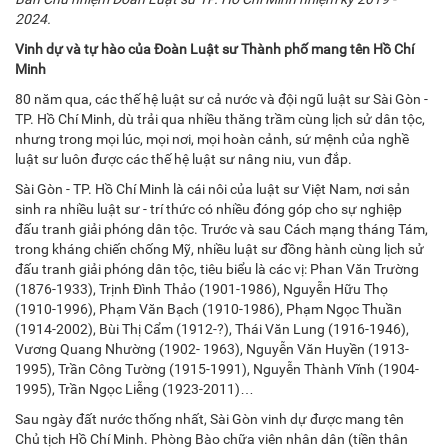
2024.
Vinh dự và tự hào của Đoàn Luật sư Thành phố mang tên Hồ Chí
Minh
80 năm qua, các thế hệ luật sư cả nước và đội ngũ luật sư Sài Gòn -
TP. Hồ Chí Minh, dù trải qua nhiều thăng trầm cùng lịch sử dân tộc,
nhưng trong mọi lúc, mọi nơi, mọi hoàn cảnh, sứ mệnh của nghề
luật sư luôn được các thế hệ luật sư nâng niu, vun đắp.
Sài Gòn - TP. Hồ Chí Minh là cái nôi của luật sư Việt Nam, nơi sản
sinh ra nhiều luật sư - trí thức có nhiều đóng góp cho sự nghiệp
đấu tranh giải phóng dân tộc. Trước và sau Cách mạng tháng Tám,
trong kháng chiến chống Mỹ, nhiều luật sư đồng hành cùng lịch sử
đấu tranh giải phóng dân tộc, tiêu biểu là các vị: Phan Văn Trường
(1876-1933), Trịnh Đình Thảo (1901-1986), Nguyễn Hữu Thọ
(1910-1996), Phạm Văn Bạch (1910-1986), Phạm Ngọc Thuần
(1914-2002), Bùi Thị Cẩm (1912-?), Thái Văn Lung (1916-1946),
Vương Quang Nhường (1902- 1963), Nguyễn Văn Huyền (1913-
1995), Trần Công Tường (1915-1991), Nguyễn Thành Vĩnh (1904-
1995), Trần Ngọc Liễng (1923-2011)…
Sau ngày đất nước thống nhất, Sài Gòn vinh dự được mang tên
Chủ tịch Hồ Chí Minh. Phòng Bào chữa viên nhân dân (tiền thân