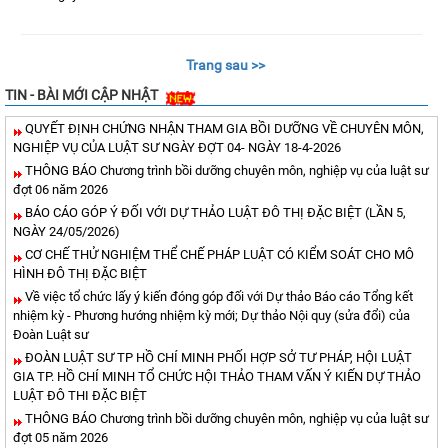
Trang sau >>
TIN - BÀI MỚI CẬP NHẬT
QUYẾT ĐỊNH CHỨNG NHẬN THAM GIA BỒI DƯỠNG VỀ CHUYÊN MÔN,
NGHIỆP VỤ CỦA LUẬT SƯ NGÀY ĐỢT 04- NGÀY 18-4-2026
THÔNG BÁO Chương trình bồi dưỡng chuyên môn, nghiệp vụ của luật sư
đợt 06 năm 2026
BÁO CÁO GÓP Ý ĐỐI VỚI DỰ THẢO LUẬT ĐÔ THỊ ĐẶC BIỆT (LẦN 5,
NGÀY 24/05/2026)
CƠ CHẾ THỬ NGHIỆM THỂ CHẾ PHÁP LUẬT CÓ KIỂM SOÁT CHO MÔ
HÌNH ĐÔ THỊ ĐẶC BIỆT
Về việc tổ chức lấy ý kiến đóng góp đối với Dự thảo Báo cáo Tổng kết
nhiệm kỳ - Phương hướng nhiệm kỳ mới; Dự thảo Nội quy (sửa đổi) của
Đoàn Luật sư
ĐOÀN LUẬT SƯ TP HỒ CHÍ MINH PHỐI HỢP SỞ TƯ PHÁP, HỘI LUẬT
GIA TP. HỒ CHÍ MINH TỔ CHỨC HỘI THẢO THAM VẤN Ý KIẾN DỰ THẢO
LUẬT ĐÔ THI ĐẶC BIỆT
THÔNG BÁO Chương trình bồi dưỡng chuyên môn, nghiệp vụ của luật sư
đợt 05 năm 2026