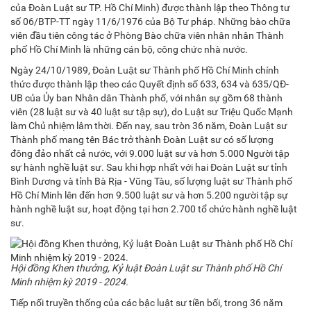
của Đoàn Luật sư TP. Hồ Chí Minh) được thành lập theo Thông tư
số 06/BTP-TT ngày 11/6/1976 của Bộ Tư pháp. Những bào chữa
viên đầu tiên công tác ở Phòng Bào chữa viên nhân nhân Thành
phố Hồ Chí Minh là những cán bộ, công chức nhà nước.
Ngày 24/10/1989, Đoàn Luật sư Thành phố Hồ Chí Minh chính
thức được thành lập theo các Quyết định số 633, 634 và 635/QĐ-
UB của Ủy ban Nhân dân Thành phố, với nhân sự gồm 68 thành
viên (28 luật sư và 40 luật sư tập sự), do Luật sư Triệu Quốc Mạnh
làm Chủ nhiệm lâm thời. Đến nay, sau tròn 36 năm, Đoàn Luật sư
Thành phố mang tên Bác trở thành Đoàn Luật sư có số lượng
đông đảo nhất cả nước, với 9.000 luật sư và hơn 5.000 Người tập
sự hành nghề luật sư. Sau khi hợp nhất với hai Đoàn Luật sư tỉnh
Bình Dương và tỉnh Bà Rịa - Vũng Tàu, số lượng luật sư Thành phố
Hồ Chí Minh lên đến hơn 9.500 luật sư và hơn 5.200 người tập sự
hành nghề luật sư, hoạt động tại hơn 2.700 tổ chức hành nghề luật
sư.
Hội đồng Khen thưởng, Kỷ luật Đoàn Luật sư Thành phố Hồ Chí
Minh nhiệm kỳ 2019 - 2024.
Tiếp nối truyền thống của các bậc luật sư tiền bối, trong 36 năm