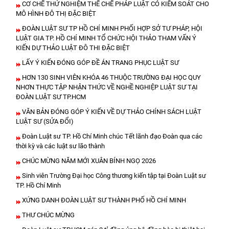
CƠ CHẾ THỬ NGHIỆM THỂ CHẾ PHÁP LUẬT CÓ KIỂM SOÁT CHO
MÔ HÌNH ĐÔ THỊ ĐẶC BIỆT
ĐOÀN LUẬT SƯ TP HỒ CHÍ MINH PHỐI HỢP SỞ TƯ PHÁP, HỘI
LUẬT GIA TP. HỒ CHÍ MINH TỔ CHỨC HỘI THẢO THAM VẤN Ý
KIẾN DỰ THẢO LUẬT ĐÔ THI ĐẶC BIỆT
LẤY Ý KIẾN ĐÓNG GÓP ĐỀ ÁN TRANG PHỤC LUẬT SƯ
HƠN 130 SINH VIÊN KHÓA 46 THUỘC TRƯỜNG ĐẠI HỌC QUY
NHƠN THỰC TẬP NHẬN THỨC VỀ NGHỀ NGHIỆP LUẬT SƯ TẠI
ĐOÀN LUẬT SƯ TP.HCM
VĂN BẢN ĐÓNG GÓP Ý KIẾN VỀ DỰ THẢO CHÍNH SÁCH LUẬT
LUẬT SƯ (SỬA ĐỔI)
Đoàn Luật sư TP. Hồ Chí Minh chúc Tết lãnh đạo Đoàn qua các
thời kỳ và các luật sư lão thành
CHÚC MỪNG NĂM MỚI XUÂN BÍNH NGỌ 2026
Sinh viên Trường Đại học Công thương kiến tập tại Đoàn Luật sư
TP. Hồ Chí Minh
XỨNG DANH ĐOÀN LUẬT SƯ THÀNH PHỐ HỒ CHÍ MINH
THƯ CHÚC MỪNG