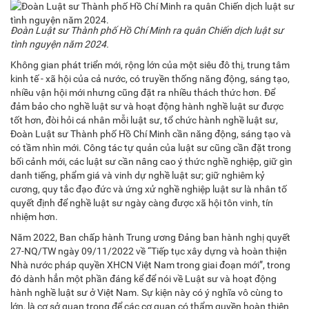
Đoàn Luật sư Thành phố Hồ Chí Minh ra quân Chiến dịch luật sư
tình nguyện năm 2024.
Không gian phát triển mới, rộng lớn của một siêu đô thị, trung tâm
kinh tế - xã hội của cả nước, có truyền thống năng động, sáng tạo,
nhiều vận hội mới nhưng cũng đặt ra nhiều thách thức hơn. Để
đảm bảo cho nghề luật sư và hoạt động hành nghề luật sư được
tốt hơn, đòi hỏi cá nhân mỗi luật sư, tổ chức hành nghề luật sư,
Đoàn Luật sư Thành phố Hồ Chí Minh cần năng động, sáng tạo và
có tầm nhìn mới. Công tác tự quản của luật sư cũng cần đặt trong
bối cảnh mới, các luật sư cần nâng cao ý thức nghề nghiệp, giữ gìn
danh tiếng, phẩm giá và vinh dự nghề luật sư; giữ nghiêm kỷ
cương, quy tắc đạo đức và ứng xử nghề nghiệp luật sư là nhân tố
quyết định để nghề luật sư ngày càng được xã hội tôn vinh, tín
nhiệm hơn.
Năm 2022, Ban chấp hành Trung ương Đảng ban hành nghị quyết
27-NQ/TW ngày 09/11/2022 về “Tiếp tục xây dựng và hoàn thiện
Nhà nước pháp quyền XHCN Việt Nam trong giai đoạn mới”, trong
đó dành hẳn một phần đáng kể để nói về Luật sư và hoạt động
hành nghề luật sư ở Việt Nam. Sự kiện này có ý nghĩa vô cùng to
lớn, là cơ sở quan trọng để các cơ quan có thẩm quyền hoàn thiện