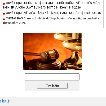
QUYẾT ĐỊNH CHỨNG NHẬN THAM GIA BỒI DƯỠNG VỀ CHUYÊN MÔN,
NGHIỆP VỤ CỦA LUẬT SƯ NGÀY ĐỢT 03- NGÀY 18-4-2026
QUYẾT ĐỊNH VỀ VIỆC ĐĂNG KÝ TẬP SỰ HÀNH NGHỀ LUẬT SƯ ĐỢT 46
THÔNG BÁO Chương trình bồi dưỡng chuyên môn, nghiệp vụ của luật sư
đợt 04 năm 2026
ĐIỀU LỆ