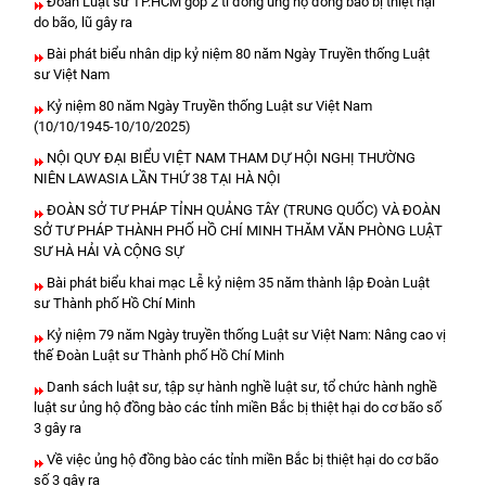
Đoàn Luật sư TP.HCM góp 2 tỉ đồng ủng hộ đồng bào bị thiệt hại
do bão, lũ gây ra
Bài phát biểu nhân dịp kỷ niệm 80 năm Ngày Truyền thống Luật
sư Việt Nam
Kỷ niệm 80 năm Ngày Truyền thống Luật sư Việt Nam
(10/10/1945-10/10/2025)
NỘI QUY ĐẠI BIỂU VIỆT NAM THAM DỰ HỘI NGHỊ THƯỜNG
NIÊN LAWASIA LẦN THỨ 38 TẠI HÀ NỘI
ĐOÀN SỞ TƯ PHÁP TỈNH QUẢNG TÂY (TRUNG QUỐC) VÀ ĐOÀN
SỞ TƯ PHÁP THÀNH PHỐ HỒ CHÍ MINH THĂM VĂN PHÒNG LUẬT
SƯ HÀ HẢI VÀ CỘNG SỰ
Bài phát biểu khai mạc Lễ kỷ niệm 35 năm thành lập Đoàn Luật
sư Thành phố Hồ Chí Minh
Kỷ niệm 79 năm Ngày truyền thống Luật sư Việt Nam: Nâng cao vị
thế Đoàn Luật sư Thành phố Hồ Chí Minh
Danh sách luật sư, tập sự hành nghề luật sư, tổ chức hành nghề
luật sư ủng hộ đồng bào các tỉnh miền Bắc bị thiệt hại do cơ bão số
3 gây ra
Về việc ủng hộ đồng bào các tỉnh miền Bắc bị thiệt hại do cơ bão
số 3 gây ra