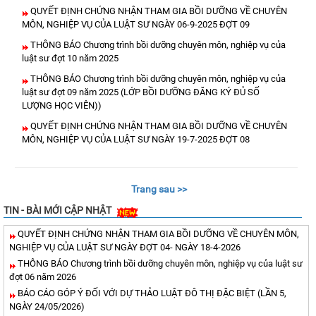
QUYẾT ĐỊNH CHỨNG NHẬN THAM GIA BỒI DƯỠNG VỀ CHUYÊN
MÔN, NGHIỆP VỤ CỦA LUẬT SƯ NGÀY 06-9-2025 ĐỢT 09
THÔNG BÁO Chương trình bồi dưỡng chuyên môn, nghiệp vụ của
luật sư đợt 10 năm 2025
THÔNG BÁO Chương trình bồi dưỡng chuyên môn, nghiệp vụ của
luật sư đợt 09 năm 2025 (LỚP BỒI DƯỠNG ĐĂNG KÝ ĐỦ SỐ
LƯỢNG HỌC VIÊN))
QUYẾT ĐỊNH CHỨNG NHẬN THAM GIA BỒI DƯỠNG VỀ CHUYÊN
MÔN, NGHIỆP VỤ CỦA LUẬT SƯ NGÀY 19-7-2025 ĐỢT 08
Trang sau >>
TIN - BÀI MỚI CẬP NHẬT
QUYẾT ĐỊNH CHỨNG NHẬN THAM GIA BỒI DƯỠNG VỀ CHUYÊN MÔN,
NGHIỆP VỤ CỦA LUẬT SƯ NGÀY ĐỢT 04- NGÀY 18-4-2026
THÔNG BÁO Chương trình bồi dưỡng chuyên môn, nghiệp vụ của luật sư
đợt 06 năm 2026
BÁO CÁO GÓP Ý ĐỐI VỚI DỰ THẢO LUẬT ĐÔ THỊ ĐẶC BIỆT (LẦN 5,
NGÀY 24/05/2026)