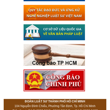
ĐOÀN LUẬT SƯ THÀNH PHỐ HỒ CHÍ MINH
104 Nguyễn Đình Chiểu, Phường Tân Định, Tp. Hồ Chí Minh