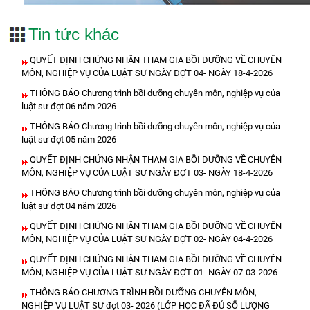
Tin tức khác
QUYẾT ĐỊNH CHỨNG NHẬN THAM GIA BỒI DƯỠNG VỀ CHUYÊN
MÔN, NGHIỆP VỤ CỦA LUẬT SƯ NGÀY ĐỢT 04- NGÀY 18-4-2026
THÔNG BÁO Chương trình bồi dưỡng chuyên môn, nghiệp vụ của
luật sư đợt 06 năm 2026
THÔNG BÁO Chương trình bồi dưỡng chuyên môn, nghiệp vụ của
luật sư đợt 05 năm 2026
QUYẾT ĐỊNH CHỨNG NHẬN THAM GIA BỒI DƯỠNG VỀ CHUYÊN
MÔN, NGHIỆP VỤ CỦA LUẬT SƯ NGÀY ĐỢT 03- NGÀY 18-4-2026
THÔNG BÁO Chương trình bồi dưỡng chuyên môn, nghiệp vụ của
luật sư đợt 04 năm 2026
QUYẾT ĐỊNH CHỨNG NHẬN THAM GIA BỒI DƯỠNG VỀ CHUYÊN
MÔN, NGHIỆP VỤ CỦA LUẬT SƯ NGÀY ĐỢT 02- NGÀY 04-4-2026
QUYẾT ĐỊNH CHỨNG NHẬN THAM GIA BỒI DƯỠNG VỀ CHUYÊN
MÔN, NGHIỆP VỤ CỦA LUẬT SƯ NGÀY ĐỢT 01- NGÀY 07-03-2026
THÔNG BÁO CHƯƠNG TRÌNH BỒI DƯỠNG CHUYÊN MÔN,
NGHIỆP VỤ LUẬT SƯ đợt 03- 2026 (LỚP HỌC ĐÃ ĐỦ SỐ LƯỢNG