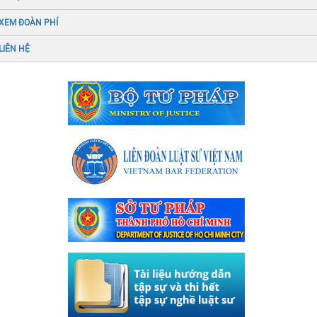
XEM ĐOÀN PHÍ
LIÊN HỆ