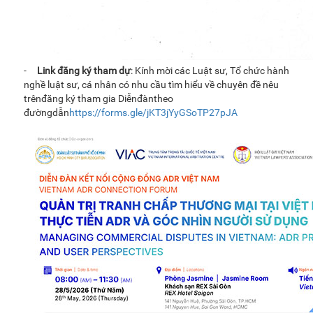
-
Link đăng ký tham dự
: Kính mời các Luật sư, Tổ chức hành
nghề luật sư, cá nhân có nhu cầu tìm hiểu về chuyên đề nêu
trênđăng ký tham gia Diễnđàntheo
đườngdẫn
https://forms.gle/jKT3jYyGSoTP27pJA