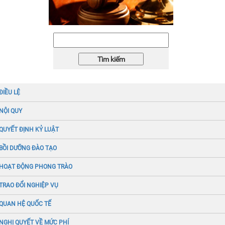
ĐIỀU LỆ
NỘI QUY
QUYẾT ĐỊNH KỶ LUẬT
BỒI DƯỠNG ĐÀO TẠO
HOẠT ĐỘNG PHONG TRÀO
TRAO ĐỔI NGHIỆP VỤ
QUAN HỆ QUỐC TẾ
NGHỊ QUYẾT VỀ MỨC PHÍ