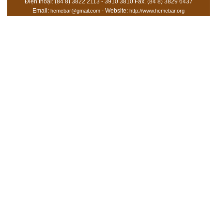
Điện thoại: (84 8) 3822 2113 - 3910 3810 Fax. (84 8) 3829 6437
Email:
- Website:
hcmcbar@gmail.com
http://www.hcmcbar.org