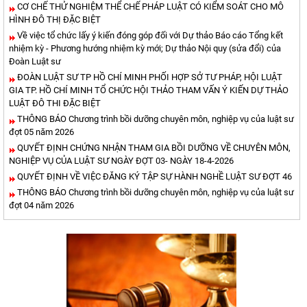
CƠ CHẾ THỬ NGHIỆM THỂ CHẾ PHÁP LUẬT CÓ KIỂM SOÁT CHO MÔ
HÌNH ĐÔ THỊ ĐẶC BIỆT
Về việc tổ chức lấy ý kiến đóng góp đối với Dự thảo Báo cáo Tổng kết
nhiệm kỳ - Phương hướng nhiệm kỳ mới; Dự thảo Nội quy (sửa đổi) của
Đoàn Luật sư
ĐOÀN LUẬT SƯ TP HỒ CHÍ MINH PHỐI HỢP SỞ TƯ PHÁP, HỘI LUẬT
GIA TP. HỒ CHÍ MINH TỔ CHỨC HỘI THẢO THAM VẤN Ý KIẾN DỰ THẢO
LUẬT ĐÔ THI ĐẶC BIỆT
THÔNG BÁO Chương trình bồi dưỡng chuyên môn, nghiệp vụ của luật sư
đợt 05 năm 2026
QUYẾT ĐỊNH CHỨNG NHẬN THAM GIA BỒI DƯỠNG VỀ CHUYÊN MÔN,
NGHIỆP VỤ CỦA LUẬT SƯ NGÀY ĐỢT 03- NGÀY 18-4-2026
QUYẾT ĐỊNH VỀ VIỆC ĐĂNG KÝ TẬP SỰ HÀNH NGHỀ LUẬT SƯ ĐỢT 46
THÔNG BÁO Chương trình bồi dưỡng chuyên môn, nghiệp vụ của luật sư
đợt 04 năm 2026