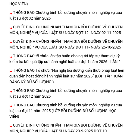
HỌC VIÊN)
THÔNG BÁO Chương trình bồi dưỡng chuyên môn, nghiệp vụ của
luật sư đợt 02 năm 2026
QUYẾT ĐỊNH CHỨNG NHẬN THAM GIA BỒI DƯỠNG VỀ CHUYÊN
MÔN, NGHIỆP VỤ CỦA LUẬT SƯ NGÀY ĐỢT 12- NGÀY 02-11-2025
QUYẾT ĐỊNH CHỨNG NHẬN THAM GIA BỒI DƯỠNG VỀ CHUYÊN
MÔN, NGHIỆP VỤ CỦA LUẬT SƯ NGÀY ĐỢT 11- NGÀY 25-10-2025
THÔNG BÁO tổ chức lớp tập huấn cho người tập sự tham dự kỳ
kiểm tra kết quả tập sự hành nghề luật sư đợt 1 năm 2026 - LẦN 2
THÔNG BÁO Tổ chức “Hội nghị bồi dưỡng kiến thức pháp luật liên
quan đến hoạt động hành nghề luật sư năm 2025” (LỚP TẬP HUẤN
ĐĂNG KÝ ĐỦ SỐ LƯỢNG )
THÔNG BÁO Chương trình bồi dưỡng chuyên môn, nghiệp vụ của
luật sư đợt 12 năm 2025
THÔNG BÁO Chương trình bồi dưỡng chuyên môn, nghiệp vụ của
luật sư đợt 11 năm 2025 (LỚP BỒI DƯỠNG ĐỦ SỐ LƯỢNG HỌC
VIÊN)
QUYẾT ĐỊNH CHỨNG NHẬN THAM GIA BỒI DƯỠNG VỀ CHUYÊN
MÔN, NGHIỆP VỤ CỦA LUẬT SƯ NGÀY 20-9-2025 ĐỢT 10