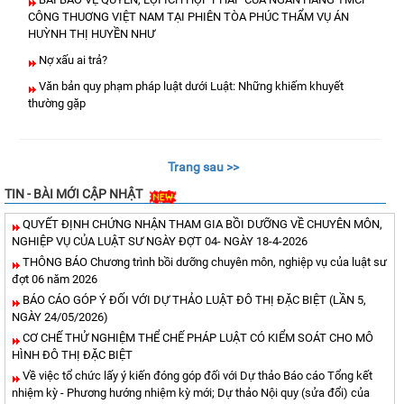
CÔNG THUƠNG VIỆT NAM TẠI PHIÊN TÒA PHÚC THẨM VỤ ÁN
HUỲNH THỊ HUYỀN NHƯ
Nợ xấu ai trả?
Văn bản quy phạm pháp luật dưới Luật: Những khiếm khuyết
thường gặp
Trang sau >>
TIN - BÀI MỚI CẬP NHẬT
QUYẾT ĐỊNH CHỨNG NHẬN THAM GIA BỒI DƯỠNG VỀ CHUYÊN MÔN,
NGHIỆP VỤ CỦA LUẬT SƯ NGÀY ĐỢT 04- NGÀY 18-4-2026
THÔNG BÁO Chương trình bồi dưỡng chuyên môn, nghiệp vụ của luật sư
đợt 06 năm 2026
BÁO CÁO GÓP Ý ĐỐI VỚI DỰ THẢO LUẬT ĐÔ THỊ ĐẶC BIỆT (LẦN 5,
NGÀY 24/05/2026)
CƠ CHẾ THỬ NGHIỆM THỂ CHẾ PHÁP LUẬT CÓ KIỂM SOÁT CHO MÔ
HÌNH ĐÔ THỊ ĐẶC BIỆT
Về việc tổ chức lấy ý kiến đóng góp đối với Dự thảo Báo cáo Tổng kết
nhiệm kỳ - Phương hướng nhiệm kỳ mới; Dự thảo Nội quy (sửa đổi) của