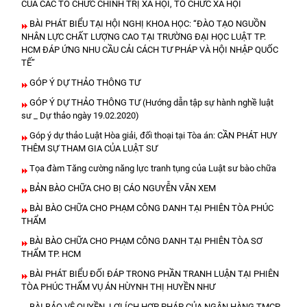
CỦA CÁC TỔ CHỨC CHÍNH TRỊ XÃ HỘI, TỔ CHỨC XÃ HỘI
BÀI PHÁT BIỂU TẠI HỘI NGHỊ KHOA HỌC: “ĐÀO TẠO NGUỒN
NHÂN LỰC CHẤT LƯỢNG CAO TẠI TRƯỜNG ĐẠI HỌC LUẬT TP.
HCM ĐÁP ỨNG NHU CẦU CẢI CÁCH TƯ PHÁP VÀ HỘI NHẬP QUỐC
TẾ”
GÓP Ý DỰ THẢO THÔNG TƯ
GÓP Ý DỰ THẢO THÔNG TƯ (Hướng dẫn tập sự hành nghề luật
sư _ Dự thảo ngày 19.02.2020)
Góp ý dự thảo Luật Hòa giải, đối thoại tại Tòa án: CẦN PHÁT HUY
THÊM SỰ THAM GIA CỦA LUẬT SƯ
Tọa đàm Tăng cường năng lực tranh tụng của Luật sư bào chữa
BẢN BÀO CHỮA CHO BỊ CÁO NGUYỄN VĂN XEM
BÀI BÀO CHỮA CHO PHẠM CÔNG DANH TẠI PHIÊN TÒA PHÚC
THẨM
BÀI BÀO CHỮA CHO PHẠM CÔNG DANH TẠI PHIÊN TÒA SƠ
THẨM TP. HCM
BÀI PHÁT BIỂU ĐỐI ĐÁP TRONG PHẦN TRANH LUẬN TẠI PHIÊN
TÒA PHÚC THẨM VỤ ÁN HÙYNH THỊ HUYỀN NHƯ
BÀI BẢO VỆ QUYỀN, LỢI ÍCH HỢP PHÁP CỦA NGÂN HÀNG TMCP