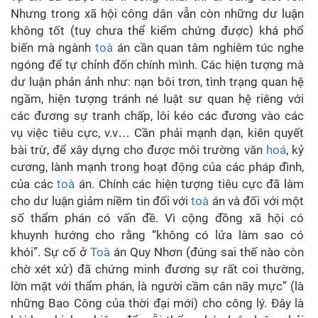
Nhưng trong xã hội công dân vẫn còn những dư luận
không tốt (tuy chưa thể kiểm chứng được) khá phổ
biến mà ngành
toà
án cần quan tâm nghiêm túc nghe
ngóng để tự chỉnh đốn chính mình. Các hiện tượng mà
dư luận phản ảnh như: nạn bôi trơn, tình trạng quan hệ
ngầm, hiện tượng tránh né luật sư quan hệ riêng với
các đương sự tranh chấp, lôi kéo các đương vào các
vụ việc tiêu cực, v.v… Cần phải mạnh dạn, kiên quyết
bài trừ, để xây dựng cho được môi trường văn
hoá
, kỷ
cương, lành mạnh trong hoạt động của các pháp đình,
của các
toà
án. Chính các hiện tượng tiêu cực đã làm
cho dư luận giảm niềm tin đối với
toà
án và đối với một
số thẩm phán có vấn đề. Vì cộng đồng xã hội có
khuynh hướng cho rằng “không có lửa làm sao có
khói”. Sự cố ở
Toà
án Quy Nhơn (đúng sai thế nào còn
chờ xét xử) đã chứng minh đương sự rất coi thường,
lờn mặt với thẩm phán, là người cầm cân nãy mực” (là
những Bao Công của thời đại mới) cho công lý. Đây là