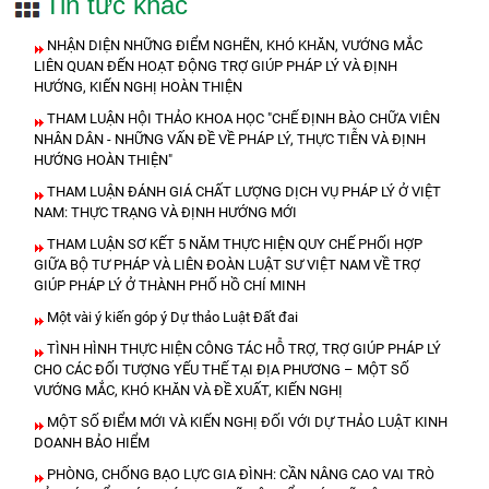
Tin tức khác
NHẬN DIỆN NHỮNG ĐIỂM NGHẼN, KHÓ KHĂN, VƯỚNG MẮC
LIÊN QUAN ĐẾN HOẠT ĐỘNG TRỢ GIÚP PHÁP LÝ VÀ ĐỊNH
HƯỚNG, KIẾN NGHỊ HOÀN THIỆN
THAM LUẬN HỘI THẢO KHOA HỌC "CHẾ ĐỊNH BÀO CHỮA VIÊN
NHÂN DÂN - NHỮNG VẤN ĐỀ VỀ PHÁP LÝ, THỰC TIỄN VÀ ĐỊNH
HƯỚNG HOÀN THIỆN"
THAM LUẬN ĐÁNH GIÁ CHẤT LƯỢNG DỊCH VỤ PHÁP LÝ Ở VIỆT
NAM: THỰC TRẠNG VÀ ĐỊNH HƯỚNG MỚI
THAM LUẬN SƠ KẾT 5 NĂM THỰC HIỆN QUY CHẾ PHỐI HỢP
GIỮA BỘ TƯ PHÁP VÀ LIÊN ĐOÀN LUẬT SƯ VIỆT NAM VỀ TRỢ
GIÚP PHÁP LÝ Ở THÀNH PHỐ HỒ CHÍ MINH
Một vài ý kiến góp ý Dự thảo Luật Đất đai
TÌNH HÌNH THỰC HIỆN CÔNG TÁC HỖ TRỢ, TRỢ GIÚP PHÁP LÝ
CHO CÁC ĐỐI TƯỢNG YẾU THẾ TẠI ĐỊA PHƯƠNG – MỘT SỐ
VƯỚNG MẮC, KHÓ KHĂN VÀ ĐỀ XUẤT, KIẾN NGHỊ
MỘT SỐ ĐIỂM MỚI VÀ KIẾN NGHỊ ĐỐI VỚI DỰ THẢO LUẬT KINH
DOANH BẢO HIỂM
PHÒNG, CHỐNG BẠO LỰC GIA ĐÌNH: CẦN NÂNG CAO VAI TRÒ