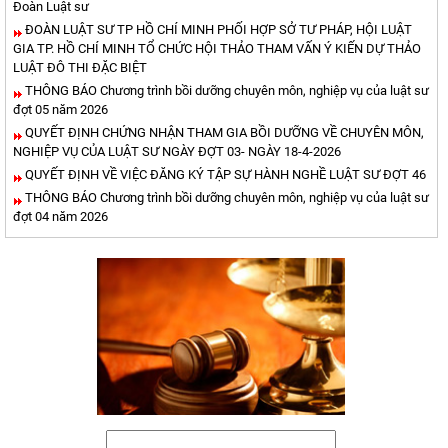
Đoàn Luật sư
ĐOÀN LUẬT SƯ TP HỒ CHÍ MINH PHỐI HỢP SỞ TƯ PHÁP, HỘI LUẬT
GIA TP. HỒ CHÍ MINH TỔ CHỨC HỘI THẢO THAM VẤN Ý KIẾN DỰ THẢO
LUẬT ĐÔ THI ĐẶC BIỆT
THÔNG BÁO Chương trình bồi dưỡng chuyên môn, nghiệp vụ của luật sư
đợt 05 năm 2026
QUYẾT ĐỊNH CHỨNG NHẬN THAM GIA BỒI DƯỠNG VỀ CHUYÊN MÔN,
NGHIỆP VỤ CỦA LUẬT SƯ NGÀY ĐỢT 03- NGÀY 18-4-2026
QUYẾT ĐỊNH VỀ VIỆC ĐĂNG KÝ TẬP SỰ HÀNH NGHỀ LUẬT SƯ ĐỢT 46
THÔNG BÁO Chương trình bồi dưỡng chuyên môn, nghiệp vụ của luật sư
đợt 04 năm 2026