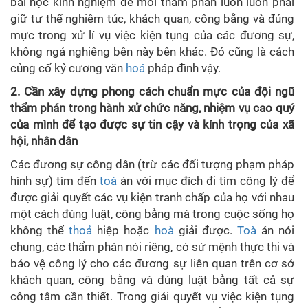
bài học kinh nghiệm để mỗi thẩm phán luôn luôn phải
giữ tư thế nghiêm túc, khách quan, công bằng và đúng
mực trong xử lí vụ việc kiện tụng của các đương sự,
không ngả nghiêng bên này bên khác. Đó cũng là cách
củng cố kỷ cương văn
hoá
pháp đình vậy.
2. Cần xây dựng phong cách chuẩn mực của đội ngũ
thẩm phán trong hành xử chức năng, nhiệm vụ cao quý
của mình để tạo được sự tin cậy và kính trọng của xã
hội, nhân dân
Các đương sự công dân (trừ các đối tượng phạm pháp
hình sự) tìm đến
toà
án với mục đích đi tìm công lý để
được giải quyết các vụ kiện tranh chấp của họ với nhau
một cách đúng luật, công bằng mà trong cuộc sống họ
không thể
thoả
hiệp hoặc
hoà
giải được.
Toà
án nói
chung, các thẩm phán nói riêng, có sứ mệnh thực thi và
bảo vệ công lý cho các đương sự liên quan trên cơ sở
khách quan, công bằng và đúng luật bằng tất cả sự
công tâm cần thiết. Trong giải quyết vụ việc kiện tụng