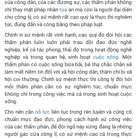
của công dân, của các đương sự, các thẩm phán không
chỉ thay mặt pháp nhân
toà
án mà còn là người đại diện
cho công lý, có sứ mệnh rất cao quý là thực thi nghiêm
túc, đúng đắn và công bằng theo pháp luật.
Chính vì sứ mệnh rất vinh hạnh, cao quý đó đòi hỏi các
thẩm phán luôn luôn phải trau dồi đạo đức nghề
nghiệp, kể cả tác phong, thái độ trong hoạt động nghề
nghiệp và trong quan hệ, sinh hoạt
cuộc sống
. Một
thẩm phán có cuộc sống bừa bãi, bê tha chắc chắn sẽ
làm mất niềm tin đối với xã hội công dân, thậm chí bị xã
hội coi thường. Chính sứ mệnh thực thi công lý đòi hỏi
mỗi thẩm phán cần có sự nghiêm túc, chuẩn mực
không chỉ trong công việc mà cả trong sinh hoạt cuộc
sống.
Cho nên cần
nỗ lực
liên tục trong rèn luyện và củng cố
chuẩn mực đạo đức, phong cách hành xử công việc
của các thẩm phán, để đội ngũ này xứng đáng là những
người gác cửa công lí, có sứ mệnh cao cả trong thực