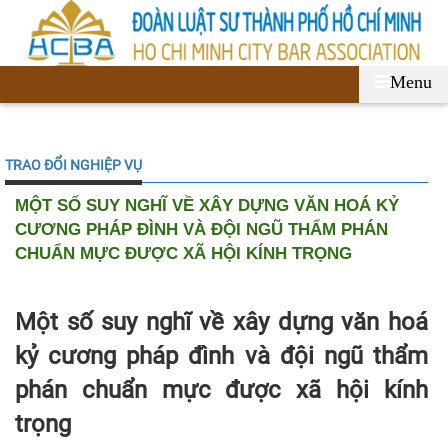
Menu
TRAO ĐỔI NGHIỆP VỤ
MỘT SỐ SUY NGHĨ VỀ XÂY DỰNG VĂN HOÁ KỶ
CƯƠNG PHÁP ĐÌNH VÀ ĐỘI NGŨ THẨM PHÁN
CHUẨN MỰC ĐƯỢC XÃ HỘI KÍNH TRỌNG
Một số suy nghĩ về xây dựng văn hoá
kỷ cương pháp đình và đội ngũ thẩm
phán chuẩn mực được xã hội kính
trọng