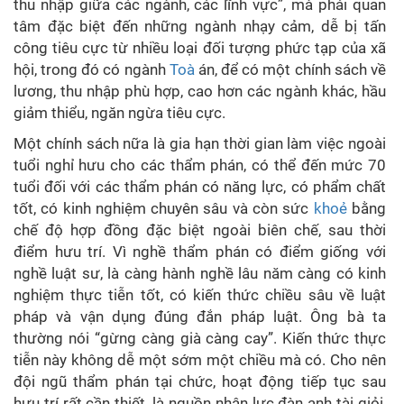
thu nhập giữa các ngành, các lĩnh vực”, mà phải quan
tâm đặc biệt đến những ngành nhạy cảm, dễ bị tấn
công tiêu cực từ nhiều loại đối tượng phức tạp của xã
hội, trong đó có ngành
Toà
án, để có một chính sách về
lương, thu nhập phù hợp, cao hơn các ngành khác, hầu
giảm thiểu, ngăn ngừa tiêu cực.
Một chính sách nữa là gia hạn thời gian làm việc ngoài
tuổi nghỉ hưu cho các thẩm phán, có thể đến mức 70
tuổi đối với các thẩm phán có năng lực, có phẩm chất
tốt, có kinh nghiệm chuyên sâu và còn sức
khoẻ
bằng
chế độ hợp đồng đặc biệt ngoài biên chế, sau thời
điểm hưu trí. Vì nghề thẩm phán có điểm giống với
nghề luật sư, là càng hành nghề lâu năm càng có kinh
nghiệm thực tiễn tốt, có kiến thức chiều sâu về luật
pháp và vận dụng đúng đắn pháp luật. Ông bà ta
thường nói “gừng càng già càng cay”. Kiến thức thực
tiễn này không dễ một sớm một chiều mà có. Cho nên
đội ngũ thẩm phán tại chức, hoạt động tiếp tục sau
hưu trí rất cần thiết, là nguồn nhân lực đàn anh tài giỏi,