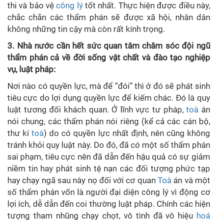
thi và bảo vệ
công lý
tốt nhất. Thực hiện được điều này,
chắc chắn các thẩm phán sẽ được xã hội, nhân dân
không những tin cậy mà còn rất kính trọng.
3. Nhà nước cần hết sức quan tâm chăm sóc đội ngũ
thẩm phán cả về đời sống vật chất và đào tạo nghiệp
vụ, luật pháp:
Nơi nào có quyền lực, mà để “đói” thì ở đó sẽ phát sinh
tiêu cực do lợi dụng quyền lực để kiếm chác. Đó là quy
luật tương đối khách quan. Ở lĩnh vực tư pháp,
toà
án
nói chung, các thẩm phán nói riêng (kể cả các cán bộ,
thư kí
toà
) do có quyền lực nhất định, nên cũng không
tránh khỏi quy luật này. Do đó, đã có một số thẩm phán
sai phạm, tiêu cực nên đã dẫn đến hậu quả có sự giảm
niềm tin hay phát sinh tệ nạn các đối tượng phức tạp
hay chạy ngã sau này nọ đối với cơ quan
Toà
án và một
số thẩm phán vốn là người đại diện công lý vì động cơ
lợi ích, dễ dẫn đến coi thường luật pháp. Chính các hiện
tượng tham nhũng chạy chọt, vô tình đã vô hiệu
hoá