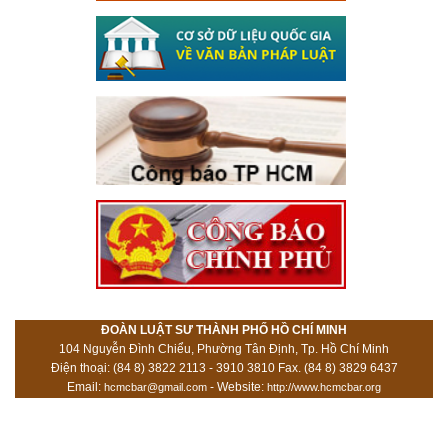
ĐOÀN LUẬT SƯ THÀNH PHỐ HỒ CHÍ MINH
104 Nguyễn Đình Chiểu, Phường Tân Định, Tp. Hồ Chí Minh
Điện thoại: (84 8) 3822 2113 - 3910 3810 Fax. (84 8) 3829 6437
Email:
- Website:
hcmcbar@gmail.com
http://www.hcmcbar.org