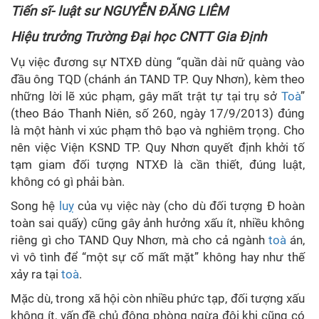
Tiến sĩ- luật sư NGUYỄN ĐĂNG LIÊM
Hiệu trưởng Trường Đại học CNTT Gia Định
Vụ việc đương sự NTXĐ dùng “quần dài nữ quàng vào
đầu ông TQD (chánh án TAND TP. Quy Nhơn), kèm theo
những lời lẽ xúc phạm, gây mất trật tự tại trụ sở
Toà
”
(theo Báo Thanh Niên, số 260, ngày 17/9/2013) đúng
là một hành vi xúc phạm thô bạo và nghiêm trọng. Cho
nên việc Viện KSND TP. Quy Nhơn quyết định khởi tố
tạm giam đối tượng NTXĐ là cần thiết, đúng luật,
không có gì phải bàn.
Song hệ
luỵ
của vụ việc này (cho dù đối tượng Đ hoàn
toàn sai quấy) cũng gây ảnh hưởng xấu ít, nhiều không
riêng gì cho TAND Quy Nhơn, mà cho cả ngành
toà
án,
vì vô tình để “một sự cố mất mặt” không hay như thế
xảy ra tại
toà
.
Mặc dù, trong xã hội còn nhiều phức tạp, đối tượng xấu
không ít, vấn đề chủ động phòng ngừa đôi khi cũng có