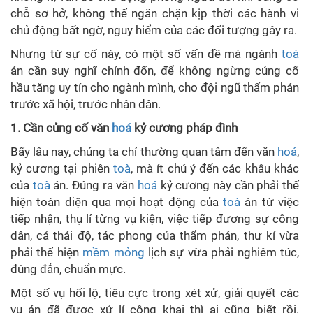
chỗ sơ hở, không thể ngăn chặn kịp thời các hành vi
chủ động bất ngờ, nguy hiểm của các đối tượng gây ra.
Nhưng từ sự cố này, có một số vấn đề mà ngành
toà
án cần suy nghĩ chỉnh đốn, để không ngừng củng cố
hầu tăng uy tín cho ngành mình, cho đội ngũ thẩm phán
trước xã hội, trước nhân dân.
1. Cần củng cố văn
hoá
kỷ cương pháp đình
Bấy lâu nay, chúng ta chỉ thường quan tâm đến văn
hoá
,
kỷ cương tại phiên
toà
, mà ít chú ý đến các khâu khác
của
toà
án. Đúng ra văn
hoá
kỷ cương này cần phải thể
hiện toàn diện qua mọi hoạt động của
toà
án từ việc
tiếp nhận, thụ lí từng vụ kiện, việc tiếp đương sự công
dân, cả thái độ, tác phong của thẩm phán, thư kí vừa
phải thể hiện
mềm mỏng
lịch sự vừa phải nghiêm túc,
đúng đắn, chuẩn mực.
Một số vụ hối lộ, tiêu cực trong xét xử, giải quyết các
vụ án đã được xử lí công khai thì ai cũng biết rồi.