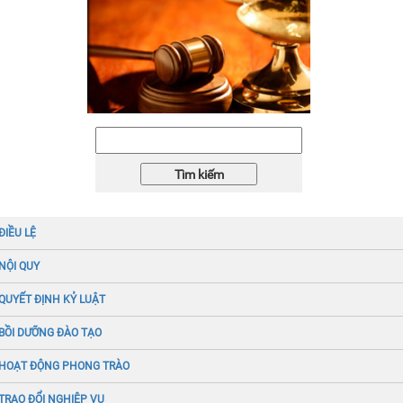
ĐIỀU LỆ
NỘI QUY
QUYẾT ĐỊNH KỶ LUẬT
BỒI DƯỠNG ĐÀO TẠO
HOẠT ĐỘNG PHONG TRÀO
TRAO ĐỔI NGHIỆP VỤ