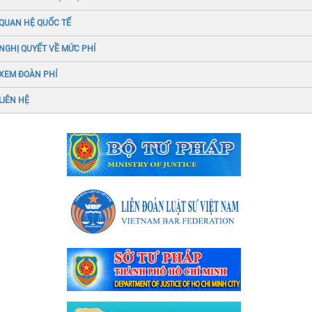
QUAN HỆ QUỐC TẾ
NGHỊ QUYẾT VỀ MỨC PHÍ
XEM ĐOÀN PHÍ
LIÊN HỆ