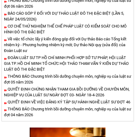
THÔNG BÁO Chương trình bồi dưỡng chuyên môn, nghiệp vụ của luật sư
đợt 06 năm 2026
BÁO CÁO GÓP Ý ĐỐI VỚI DỰ THẢO LUẬT ĐÔ THỊ ĐẶC BIỆT (LẦN 5,
NGÀY 24/05/2026)
CƠ CHẾ THỬ NGHIỆM THỂ CHẾ PHÁP LUẬT CÓ KIỂM SOÁT CHO MÔ
HÌNH ĐÔ THỊ ĐẶC BIỆT
Về việc tổ chức lấy ý kiến đóng góp đối với Dự thảo Báo cáo Tổng kết
nhiệm kỳ - Phương hướng nhiệm kỳ mới; Dự thảo Nội quy (sửa đổi) của
Đoàn Luật sư
ĐOÀN LUẬT SƯ TP HỒ CHÍ MINH PHỐI HỢP SỞ TƯ PHÁP, HỘI LUẬT
GIA TP. HỒ CHÍ MINH TỔ CHỨC HỘI THẢO THAM VẤN Ý KIẾN DỰ THẢO
LUẬT ĐÔ THI ĐẶC BIỆT
THÔNG BÁO Chương trình bồi dưỡng chuyên môn, nghiệp vụ của luật sư
đợt 05 năm 2026
QUYẾT ĐỊNH CHỨNG NHẬN THAM GIA BỒI DƯỠNG VỀ CHUYÊN MÔN,
NGHIỆP VỤ CỦA LUẬT SƯ NGÀY ĐỢT 03- NGÀY 18-4-2026
QUYẾT ĐỊNH VỀ VIỆC ĐĂNG KÝ TẬP SỰ HÀNH NGHỀ LUẬT SƯ ĐỢT 46
THÔNG BÁO Chương trình bồi dưỡng chuyên môn, nghiệp vụ của luật sư
đợt 04 năm 2026