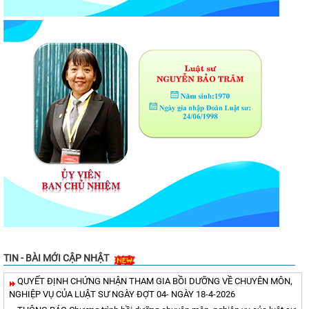
TIN - BÀI MỚI CẬP NHẬT
QUYẾT ĐỊNH CHỨNG NHẬN THAM GIA BỒI DƯỠNG VỀ CHUYÊN MÔN,
NGHIỆP VỤ CỦA LUẬT SƯ NGÀY ĐỢT 04- NGÀY 18-4-2026