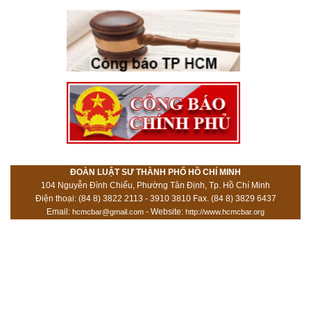
ĐOÀN LUẬT SƯ THÀNH PHỐ HỒ CHÍ MINH
104 Nguyễn Đình Chiểu, Phường Tân Định, Tp. Hồ Chí Minh
Điện thoại: (84 8) 3822 2113 - 3910 3810 Fax. (84 8) 3829 6437
Email:
- Website:
hcmcbar@gmail.com
http://www.hcmcbar.org