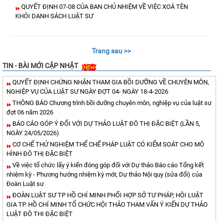
QUYẾT ĐỊNH 07-08 CỦA BAN CHỦ NHIỆM VỀ VIỆC XOÁ TÊN
KHỎI DANH SÁCH LUẬT SƯ
Trang sau >>
TIN - BÀI MỚI CẬP NHẬT
QUYẾT ĐỊNH CHỨNG NHẬN THAM GIA BỒI DƯỠNG VỀ CHUYÊN MÔN,
NGHIỆP VỤ CỦA LUẬT SƯ NGÀY ĐỢT 04- NGÀY 18-4-2026
THÔNG BÁO Chương trình bồi dưỡng chuyên môn, nghiệp vụ của luật sư
đợt 06 năm 2026
BÁO CÁO GÓP Ý ĐỐI VỚI DỰ THẢO LUẬT ĐÔ THỊ ĐẶC BIỆT (LẦN 5,
NGÀY 24/05/2026)
CƠ CHẾ THỬ NGHIỆM THỂ CHẾ PHÁP LUẬT CÓ KIỂM SOÁT CHO MÔ
HÌNH ĐÔ THỊ ĐẶC BIỆT
Về việc tổ chức lấy ý kiến đóng góp đối với Dự thảo Báo cáo Tổng kết
nhiệm kỳ - Phương hướng nhiệm kỳ mới; Dự thảo Nội quy (sửa đổi) của
Đoàn Luật sư
ĐOÀN LUẬT SƯ TP HỒ CHÍ MINH PHỐI HỢP SỞ TƯ PHÁP, HỘI LUẬT
GIA TP. HỒ CHÍ MINH TỔ CHỨC HỘI THẢO THAM VẤN Ý KIẾN DỰ THẢO
LUẬT ĐÔ THI ĐẶC BIỆT