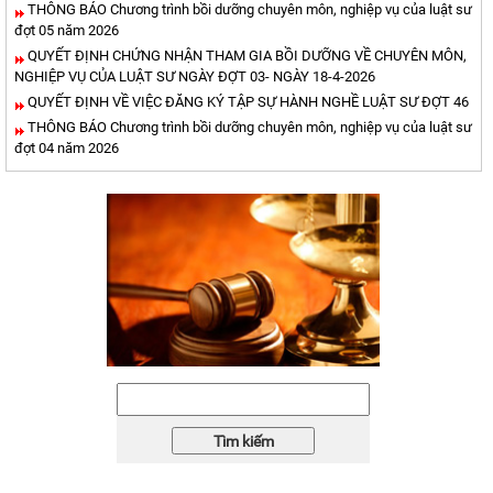
THÔNG BÁO Chương trình bồi dưỡng chuyên môn, nghiệp vụ của luật sư
đợt 05 năm 2026
QUYẾT ĐỊNH CHỨNG NHẬN THAM GIA BỒI DƯỠNG VỀ CHUYÊN MÔN,
NGHIỆP VỤ CỦA LUẬT SƯ NGÀY ĐỢT 03- NGÀY 18-4-2026
QUYẾT ĐỊNH VỀ VIỆC ĐĂNG KÝ TẬP SỰ HÀNH NGHỀ LUẬT SƯ ĐỢT 46
THÔNG BÁO Chương trình bồi dưỡng chuyên môn, nghiệp vụ của luật sư
đợt 04 năm 2026