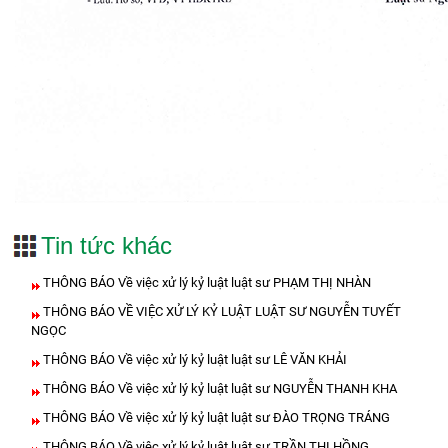
Tin tức khác
THÔNG BÁO Về việc xử lý kỷ luật luật sư PHẠM THỊ NHÀN
THÔNG BÁO VỀ VIỆC XỬ LÝ KỶ LUẬT LUẬT SƯ NGUYỄN TUYẾT
NGỌC
THÔNG BÁO Về việc xử lý kỷ luật luật sư LÊ VĂN KHẢI
THÔNG BÁO Về việc xử lý kỷ luật luật sư NGUYỄN THANH KHA
THÔNG BÁO Về việc xử lý kỷ luật luật sư ĐÀO TRỌNG TRÁNG
THÔNG BÁO Về việc xử lý kỷ luật luật sư TRẦN THỊ HỒNG