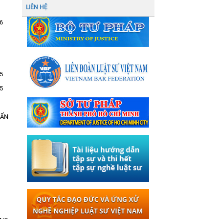
LIÊN HỆ
6
5
5
UẤN