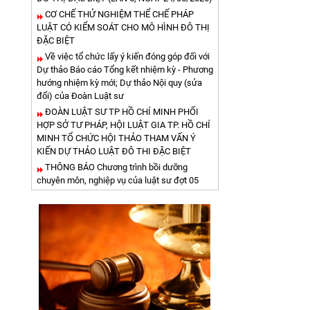
CƠ CHẾ THỬ NGHIỆM THỂ CHẾ PHÁP
LUẬT CÓ KIỂM SOÁT CHO MÔ HÌNH ĐÔ THỊ
ĐẶC BIỆT
Về việc tổ chức lấy ý kiến đóng góp đối với
Dự thảo Báo cáo Tổng kết nhiệm kỳ - Phương
hướng nhiệm kỳ mới; Dự thảo Nội quy (sửa
đổi) của Đoàn Luật sư
ĐOÀN LUẬT SƯ TP HỒ CHÍ MINH PHỐI
HỢP SỞ TƯ PHÁP, HỘI LUẬT GIA TP. HỒ CHÍ
MINH TỔ CHỨC HỘI THẢO THAM VẤN Ý
KIẾN DỰ THẢO LUẬT ĐÔ THI ĐẶC BIỆT
THÔNG BÁO Chương trình bồi dưỡng
chuyên môn, nghiệp vụ của luật sư đợt 05
năm 2026
QUYẾT ĐỊNH CHỨNG NHẬN THAM GIA
BỒI DƯỠNG VỀ CHUYÊN MÔN, NGHIỆP VỤ
CỦA LUẬT SƯ NGÀY ĐỢT 03- NGÀY 18-4-
2026
QUYẾT ĐỊNH VỀ VIỆC ĐĂNG KÝ TẬP SỰ
HÀNH NGHỀ LUẬT SƯ ĐỢT 46
THÔNG BÁO Chương trình bồi dưỡng
chuyên môn, nghiệp vụ của luật sư đợt 04