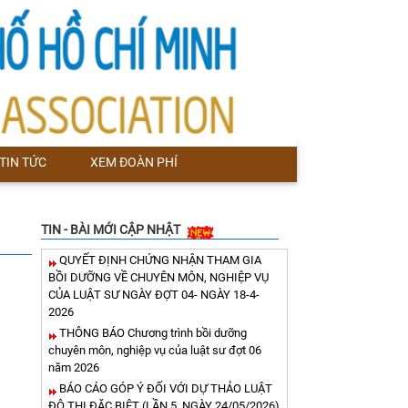
TIN TỨC
XEM ĐOÀN PHÍ
TIN - BÀI MỚI CẬP NHẬT
QUYẾT ĐỊNH CHỨNG NHẬN THAM GIA
BỒI DƯỠNG VỀ CHUYÊN MÔN, NGHIỆP VỤ
CỦA LUẬT SƯ NGÀY ĐỢT 04- NGÀY 18-4-
2026
THÔNG BÁO Chương trình bồi dưỡng
chuyên môn, nghiệp vụ của luật sư đợt 06
năm 2026
BÁO CÁO GÓP Ý ĐỐI VỚI DỰ THẢO LUẬT
ĐÔ THỊ ĐẶC BIỆT (LẦN 5, NGÀY 24/05/2026)