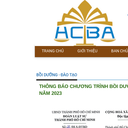
TRANG CHỦ
GIỚI THIỆU
BAN CHỦ
BỒI DƯỠNG - ĐÀO TẠO
THÔNG BÁO CHƯƠNG TRÌNH BỒI DƯỠ
NĂM 2023