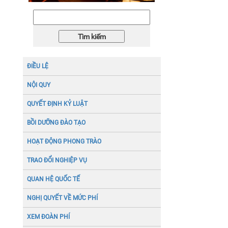
năm 2026
ĐIỀU LỆ
NỘI QUY
QUYẾT ĐỊNH KỶ LUẬT
BỒI DƯỠNG ĐÀO TẠO
HOẠT ĐỘNG PHONG TRÀO
TRAO ĐỔI NGHIỆP VỤ
QUAN HỆ QUỐC TẾ
NGHỊ QUYẾT VỀ MỨC PHÍ
XEM ĐOÀN PHÍ