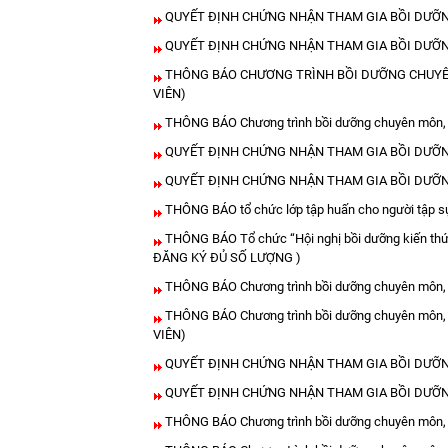
QUYẾT ĐỊNH CHỨNG NHẬN THAM GIA BỒI DƯỠNG
QUYẾT ĐỊNH CHỨNG NHẬN THAM GIA BỒI DƯỠNG
THÔNG BÁO CHƯƠNG TRÌNH BỒI DƯỠNG CHUYÊN 
VIÊN)
THÔNG BÁO Chương trình bồi dưỡng chuyên môn, n
QUYẾT ĐỊNH CHỨNG NHẬN THAM GIA BỒI DƯỠNG
QUYẾT ĐỊNH CHỨNG NHẬN THAM GIA BỒI DƯỠNG
THÔNG BÁO tổ chức lớp tập huấn cho người tập sự 
THÔNG BÁO Tổ chức “Hội nghị bồi dưỡng kiến thứ
ĐĂNG KÝ ĐỦ SỐ LƯỢNG )
THÔNG BÁO Chương trình bồi dưỡng chuyên môn, n
THÔNG BÁO Chương trình bồi dưỡng chuyên môn,
VIÊN)
QUYẾT ĐỊNH CHỨNG NHẬN THAM GIA BỒI DƯỠNG
QUYẾT ĐỊNH CHỨNG NHẬN THAM GIA BỒI DƯỠNG
THÔNG BÁO Chương trình bồi dưỡng chuyên môn, n