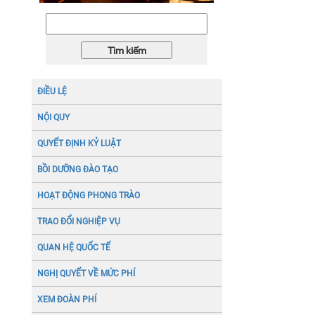
năm 2026
ĐIỀU LỆ
NỘI QUY
QUYẾT ĐỊNH KỶ LUẬT
BỒI DƯỠNG ĐÀO TẠO
HOẠT ĐỘNG PHONG TRÀO
TRAO ĐỔI NGHIỆP VỤ
QUAN HỆ QUỐC TẾ
NGHỊ QUYẾT VỀ MỨC PHÍ
XEM ĐOÀN PHÍ