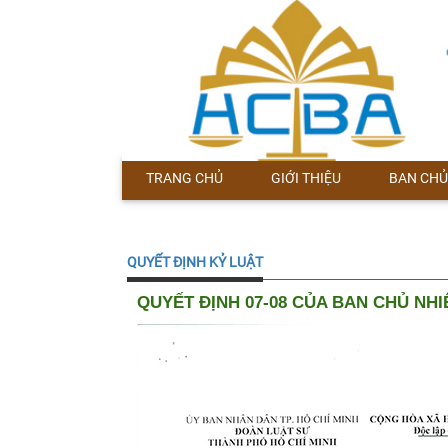
TRANG CHỦ
GIỚI THIỆU
BAN CHỦ
QUYẾT ĐỊNH KỶ LUẬT
QUYẾT ĐỊNH 07-08 CỦA BAN CHỦ NH