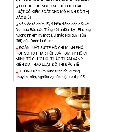
CƠ CHẾ THỬ NGHIỆM THỂ CHẾ PHÁP
LUẬT CÓ KIỂM SOÁT CHO MÔ HÌNH ĐÔ THỊ
ĐẶC BIỆT
Về việc tổ chức lấy ý kiến đóng góp đối với
Dự thảo Báo cáo Tổng kết nhiệm kỳ - Phương
hướng nhiệm kỳ mới; Dự thảo Nội quy (sửa
đổi) của Đoàn Luật sư
ĐOÀN LUẬT SƯ TP HỒ CHÍ MINH PHỐI
HỢP SỞ TƯ PHÁP, HỘI LUẬT GIA TP. HỒ CHÍ
MINH TỔ CHỨC HỘI THẢO THAM VẤN Ý
KIẾN DỰ THẢO LUẬT ĐÔ THI ĐẶC BIỆT
THÔNG BÁO Chương trình bồi dưỡng
chuyên môn, nghiệp vụ của luật sư đợt 05
năm 2026
QUYẾT ĐỊNH CHỨNG NHẬN THAM GIA
BỒI DƯỠNG VỀ CHUYÊN MÔN, NGHIỆP VỤ
CỦA LUẬT SƯ NGÀY ĐỢT 03- NGÀY 18-4-
2026
QUYẾT ĐỊNH VỀ VIỆC ĐĂNG KÝ TẬP SỰ
HÀNH NGHỀ LUẬT SƯ ĐỢT 46
THÔNG BÁO Chương trình bồi dưỡng
chuyên môn, nghiệp vụ của luật sư đợt 04