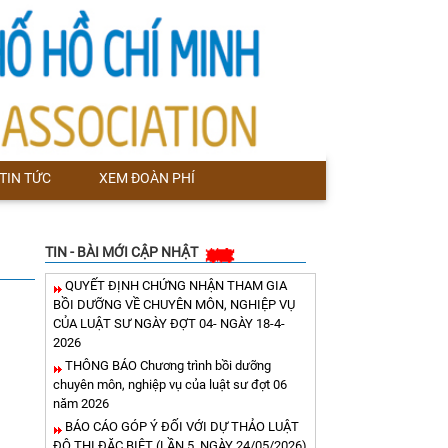
TIN TỨC
XEM ĐOÀN PHÍ
TIN - BÀI MỚI CẬP NHẬT
QUYẾT ĐỊNH CHỨNG NHẬN THAM GIA
BỒI DƯỠNG VỀ CHUYÊN MÔN, NGHIỆP VỤ
CỦA LUẬT SƯ NGÀY ĐỢT 04- NGÀY 18-4-
2026
THÔNG BÁO Chương trình bồi dưỡng
chuyên môn, nghiệp vụ của luật sư đợt 06
năm 2026
BÁO CÁO GÓP Ý ĐỐI VỚI DỰ THẢO LUẬT
ĐÔ THỊ ĐẶC BIỆT (LẦN 5, NGÀY 24/05/2026)