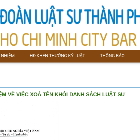
 NHIỆM
HĐ KHEN THƯỞNG KỶ LUẬT
THÔNG BÁO
IỆM VỀ VIỆC XOÁ TÊN KHỎI DANH SÁCH LUẬT SƯ