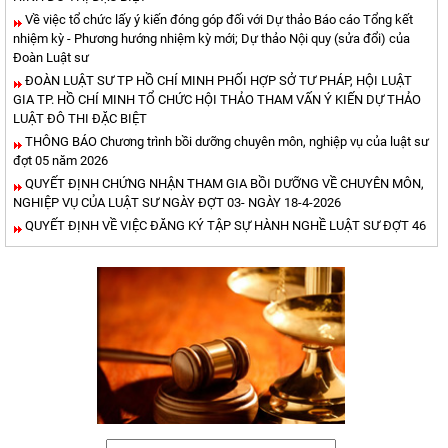
Về việc tổ chức lấy ý kiến đóng góp đối với Dự thảo Báo cáo Tổng kết
nhiệm kỳ - Phương hướng nhiệm kỳ mới; Dự thảo Nội quy (sửa đổi) của
Đoàn Luật sư
ĐOÀN LUẬT SƯ TP HỒ CHÍ MINH PHỐI HỢP SỞ TƯ PHÁP, HỘI LUẬT
GIA TP. HỒ CHÍ MINH TỔ CHỨC HỘI THẢO THAM VẤN Ý KIẾN DỰ THẢO
LUẬT ĐÔ THI ĐẶC BIỆT
THÔNG BÁO Chương trình bồi dưỡng chuyên môn, nghiệp vụ của luật sư
đợt 05 năm 2026
QUYẾT ĐỊNH CHỨNG NHẬN THAM GIA BỒI DƯỠNG VỀ CHUYÊN MÔN,
NGHIỆP VỤ CỦA LUẬT SƯ NGÀY ĐỢT 03- NGÀY 18-4-2026
QUYẾT ĐỊNH VỀ VIỆC ĐĂNG KÝ TẬP SỰ HÀNH NGHỀ LUẬT SƯ ĐỢT 46