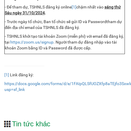
- Để tham dự, TSHNLS đăng ký online
[1]
chậm nhất vào
sáng thứ
Sáu ngày 31/10/2024
.
- Trước ngày tổ chức, Ban tổ chức sẽ gửi ID và Passwordtham dự
đến địa chỉ email của TSHNLS đã đăng ký.
- TSHNLS khởi tạo tài khoản Zoom (miễn phí) với email đã đăng ký,
tại
https://zoom.us/signup
. Người tham dự đăng nhập vào tài
khoản Zoom bằng ID và Password đã được cấp.
[1]
Link đăng ký:
https://docs.google.com/forms/d/e/1FAIpQLSfUOZXfp8aTEjfo3Sxw
usp=sf_link
Tin tức khác