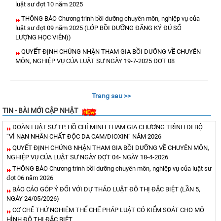
luật sư đợt 10 năm 2025
THÔNG BÁO Chương trình bồi dưỡng chuyên môn, nghiệp vụ của
luật sư đợt 09 năm 2025 (LỚP BỒI DƯỠNG ĐĂNG KÝ ĐỦ SỐ
LƯỢNG HỌC VIÊN))
QUYẾT ĐỊNH CHỨNG NHẬN THAM GIA BỒI DƯỠNG VỀ CHUYÊN
MÔN, NGHIỆP VỤ CỦA LUẬT SƯ NGÀY 19-7-2025 ĐỢT 08
Trang sau >>
TIN - BÀI MỚI CẬP NHẬT
ĐOÀN LUẬT SƯ TP. HỒ CHÍ MINH THAM GIA CHƯƠNG TRÌNH ĐI BỘ
“VÌ NẠN NHÂN CHẤT ĐỘC DA CAM/DIOXIN” NĂM 2026
QUYẾT ĐỊNH CHỨNG NHẬN THAM GIA BỒI DƯỠNG VỀ CHUYÊN MÔN,
NGHIỆP VỤ CỦA LUẬT SƯ NGÀY ĐỢT 04- NGÀY 18-4-2026
THÔNG BÁO Chương trình bồi dưỡng chuyên môn, nghiệp vụ của luật sư
đợt 06 năm 2026
BÁO CÁO GÓP Ý ĐỐI VỚI DỰ THẢO LUẬT ĐÔ THỊ ĐẶC BIỆT (LẦN 5,
NGÀY 24/05/2026)
CƠ CHẾ THỬ NGHIỆM THỂ CHẾ PHÁP LUẬT CÓ KIỂM SOÁT CHO MÔ
HÌNH ĐÔ THỊ ĐẶC BIỆT