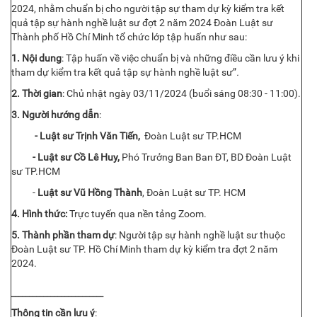
2024, nhằm chuẩn bị cho người tập sự tham dự kỳ kiểm tra kết
quả tập sự hành nghề luật sư đợt 2 năm 2024 Đoàn Luật sư
Thành phố Hồ Chí Minh tổ chức lớp tập huấn như sau:
1. Nội dung
: Tập huấn về việc chuẩn bị và những điều cần lưu ý khi
tham dự kiểm tra kết quả tập sự hành nghề luật sư”
.
2
. Thời gian
: Chủ nhật ngày 03/11/2024 (buổi sáng 08:30 - 11:00).
3.
Người hướng dẫn
:
- Luật sư Trịnh Văn Tiến,
Đoàn Luật sư TP.HCM
- Luật sư Cồ Lê Huy,
Phó Trưởng Ban Ban ĐT, BD Đoàn Luật
sư TP.HCM
-
Luật sư Vũ Hồng Thành
, Đoàn Luật sư TP. HCM
4. Hình thức:
Trực tuyến qua nền tảng Zoom.
5. Thành phần tham dự
: Người tập sự hành nghề luật sư thuộc
Đoàn Luật sư TP. Hồ Chí Minh tham dự kỳ kiểm tra đợt 2 năm
2024.
_
____
_____________________
Thông tin cần lưu ý
: