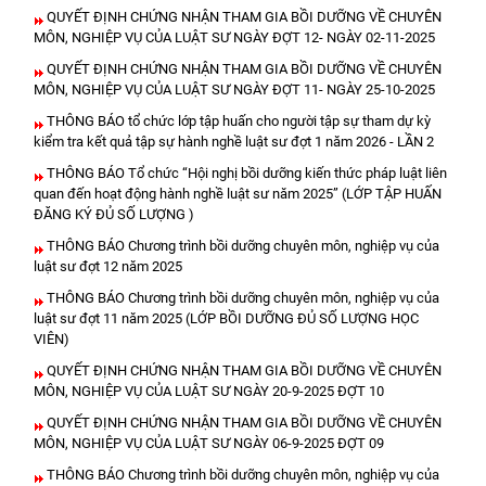
QUYẾT ĐỊNH CHỨNG NHẬN THAM GIA BỒI DƯỠNG VỀ CHUYÊN
MÔN, NGHIỆP VỤ CỦA LUẬT SƯ NGÀY ĐỢT 12- NGÀY 02-11-2025
QUYẾT ĐỊNH CHỨNG NHẬN THAM GIA BỒI DƯỠNG VỀ CHUYÊN
MÔN, NGHIỆP VỤ CỦA LUẬT SƯ NGÀY ĐỢT 11- NGÀY 25-10-2025
THÔNG BÁO tổ chức lớp tập huấn cho người tập sự tham dự kỳ
kiểm tra kết quả tập sự hành nghề luật sư đợt 1 năm 2026 - LẦN 2
THÔNG BÁO Tổ chức “Hội nghị bồi dưỡng kiến thức pháp luật liên
quan đến hoạt động hành nghề luật sư năm 2025” (LỚP TẬP HUẤN
ĐĂNG KÝ ĐỦ SỐ LƯỢNG )
THÔNG BÁO Chương trình bồi dưỡng chuyên môn, nghiệp vụ của
luật sư đợt 12 năm 2025
THÔNG BÁO Chương trình bồi dưỡng chuyên môn, nghiệp vụ của
luật sư đợt 11 năm 2025 (LỚP BỒI DƯỠNG ĐỦ SỐ LƯỢNG HỌC
VIÊN)
QUYẾT ĐỊNH CHỨNG NHẬN THAM GIA BỒI DƯỠNG VỀ CHUYÊN
MÔN, NGHIỆP VỤ CỦA LUẬT SƯ NGÀY 20-9-2025 ĐỢT 10
QUYẾT ĐỊNH CHỨNG NHẬN THAM GIA BỒI DƯỠNG VỀ CHUYÊN
MÔN, NGHIỆP VỤ CỦA LUẬT SƯ NGÀY 06-9-2025 ĐỢT 09
THÔNG BÁO Chương trình bồi dưỡng chuyên môn, nghiệp vụ của