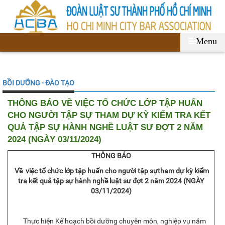
Menu
BỒI DƯỠNG - ĐÀO TẠO
THÔNG BÁO VỀ VIỆC TỔ CHỨC LỚP TẬP HUẤN
CHO NGƯỜI TẬP SỰ THAM DỰ KỲ KIỂM TRA KẾT
QUẢ TẬP SỰ HÀNH NGHỀ LUẬT SƯ ĐỢT 2 NĂM
2024 (NGÀY 03/11/2024)
THÔNG BÁO
Về việc tổ chức lớp tập huấn cho người tập sự
tham dự kỳ kiểm
tra kết quả tập sự hành nghề luật sư đợt
2
năm 2024 (NGÀY
03
/
11
/2024)
Thực hiện Kế hoạch bồi dưỡng chuyên môn, nghiệp vụ năm